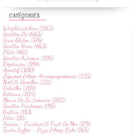
CATÉGORIES
Weightwatchers (1162)
Recettes Été (665)
Sans Gluten (576)
Recettes Hiver (463)
Plats (461)
Recettes Automne (395)
Végetarien (394)
Apéritif (300)
Légumes &Amp; Accompagnements (225)
Noël Et Réveillon (221)
Volailles (204)
Gâteaux (202)
Menus De La Semaine (202)
Recettes Printemps (195)
Grâtins (183)
Pâtes (181)
Poisson - Crustacé Et Fruit De Mer (179)
Tartes Salées - Pizza &Amp; Cake (165)