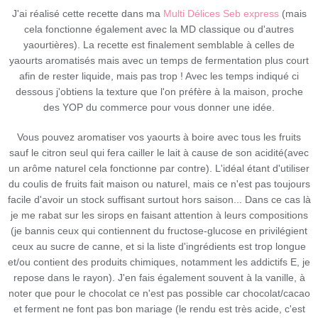
J'ai réalisé cette recette dans ma
Multi Délices Seb express
(mais
cela fonctionne également avec la MD classique ou d'autres
yaourtières). La recette est finalement semblable à celles de
yaourts aromatisés mais avec un temps de fermentation plus court
afin de rester liquide, mais pas trop ! Avec les temps indiqué ci
dessous j'obtiens la texture que l'on préfère à la maison, proche
des YOP du commerce pour vous donner une idée.
Vous pouvez aromatiser vos yaourts à boire avec tous les fruits
sauf le citron seul qui fera cailler le lait à cause de son acidité(avec
un arôme naturel cela fonctionne par contre). L'idéal étant d'utiliser
du coulis de fruits fait maison ou naturel, mais ce n'est pas toujours
facile d'avoir un stock suffisant surtout hors saison... Dans ce cas là
je me rabat sur les sirops en faisant attention à leurs compositions
(je bannis ceux qui contiennent du fructose-glucose en privilégient
ceux au sucre de canne, et si la liste d'ingrédients est trop longue
et/ou contient des produits chimiques, notamment les addictifs E, je
repose dans le rayon). J'en fais également souvent à la vanille, à
noter que pour le chocolat ce n'est pas possible car chocolat/cacao
et ferment ne font pas bon mariage (le rendu est très acide, c'est