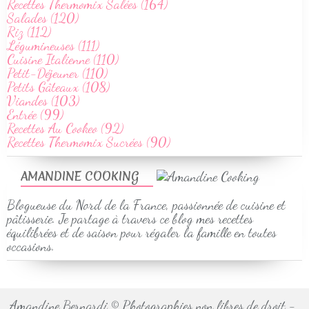
Recettes Thermomix Salées (164)
Salades (120)
Riz (112)
Légumineuses (111)
Cuisine Italienne (110)
Petit-Déjeuner (110)
Petits Gâteaux (108)
Viandes (103)
Entrée (99)
Recettes Au Cookeo (92)
Recettes Thermomix Sucrées (90)
AMANDINE COOKING
Blogueuse du Nord de la France, passionnée de cuisine et
pâtisserie. Je partage à travers ce blog mes recettes
équilibrées et de saison pour régaler la famille en toutes
occasions.
Amandine Bernardi © Photographies non libres de droit -