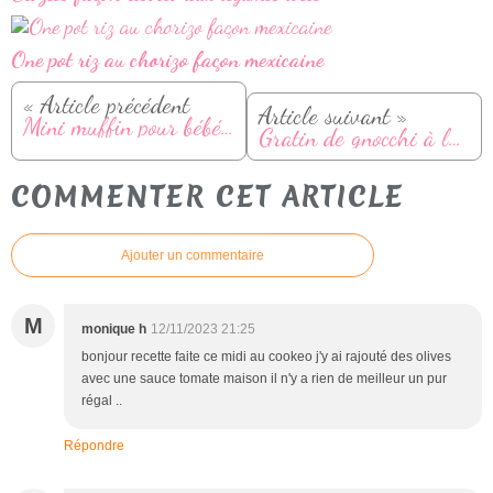
One pot riz au chorizo façon mexicaine
« Article précédent
Article suivant »
Mini muffin pour bébé à la compote de pomme
Gratin de gnocchi à la tomate et mozzarella
COMMENTER CET ARTICLE
Ajouter un commentaire
M
monique h
12/11/2023 21:25
bonjour recette faite ce midi au cookeo j'y ai rajouté des olives
avec une sauce tomate maison il n'y a rien de meilleur un pur
régal ..
Répondre