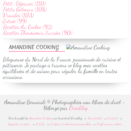
Petit-Déjeuner (110)
Petits Gâteaux (108)
Viandes (103)
Entrée (99)
Recettes Au Cookeo (92)
Recettes Thermomix Sucrées (90)
AMANDINE COOKING
Blogueuse du Nord de la France, passionnée de cuisine et
pâtisserie. Je partage à travers ce blog mes recettes
équilibrées et de saison pour régaler la famille en toutes
occasions.
Amandine Bernardi © Photographies non libres de droit -
Hébergé par
Overblog
Voir le profil de
Amandine Cooking
sur le portail Overblog
Top articles
Contact
Signaler un abus
C.G.U.
Cookies et données personnelles
Préférences cookies