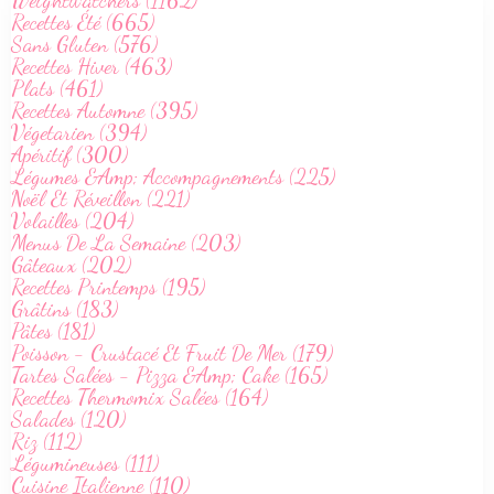
Weightwatchers (1162)
Recettes Été (665)
Sans Gluten (576)
Recettes Hiver (463)
Plats (461)
Recettes Automne (395)
Végetarien (394)
Apéritif (300)
Légumes &Amp; Accompagnements (225)
Noël Et Réveillon (221)
Volailles (204)
Menus De La Semaine (203)
Gâteaux (202)
Recettes Printemps (195)
Grâtins (183)
Pâtes (181)
Poisson - Crustacé Et Fruit De Mer (179)
Tartes Salées - Pizza &Amp; Cake (165)
Recettes Thermomix Salées (164)
Salades (120)
Riz (112)
Légumineuses (111)
Cuisine Italienne (110)