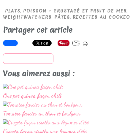
,
,
PLATS
POISSON - CRUSTACÉ ET FRUIT DE MER
,
,
WEIGHTWATCHERS
PÂTES
RECETTES AU COOKEO
Partager cet article
S'inscrire à la newsletter
Vous aimerez aussi :
One pot quinoa façon chili
Tomates farcies au thon et boulgour
Crozets façon risotto aux légumes d'été