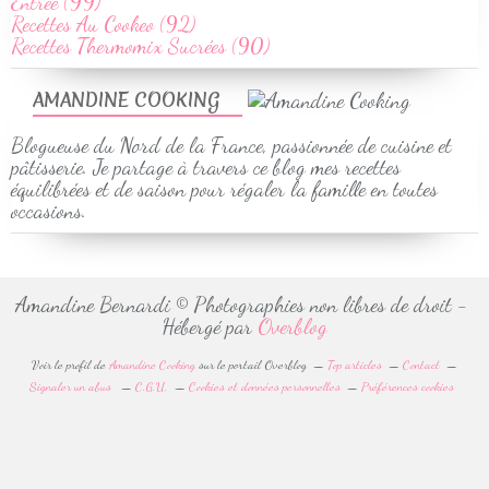
Entrée (99)
Recettes Au Cookeo (92)
Recettes Thermomix Sucrées (90)
AMANDINE COOKING
Blogueuse du Nord de la France, passionnée de cuisine et
pâtisserie. Je partage à travers ce blog mes recettes
équilibrées et de saison pour régaler la famille en toutes
occasions.
Amandine Bernardi © Photographies non libres de droit -
Hébergé par
Overblog
Voir le profil de
Amandine Cooking
sur le portail Overblog
Top articles
Contact
Signaler un abus
C.G.U.
Cookies et données personnelles
Préférences cookies