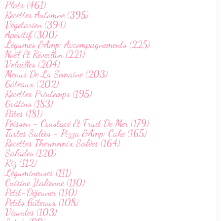
Plats (461)
Recettes Automne (395)
Végetarien (394)
Apéritif (300)
Légumes &Amp; Accompagnements (225)
Noël Et Réveillon (221)
Volailles (204)
Menus De La Semaine (203)
Gâteaux (202)
Recettes Printemps (195)
Grâtins (183)
Pâtes (181)
Poisson - Crustacé Et Fruit De Mer (179)
Tartes Salées - Pizza &Amp; Cake (165)
Recettes Thermomix Salées (164)
Salades (120)
Riz (112)
Légumineuses (111)
Cuisine Italienne (110)
Petit-Déjeuner (110)
Petits Gâteaux (108)
Viandes (103)