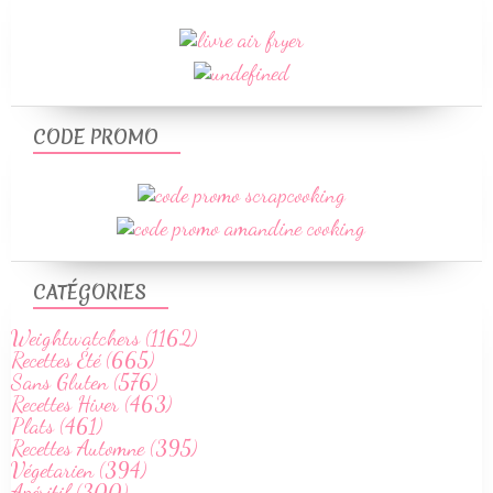
CODE PROMO
CATÉGORIES
Weightwatchers (1162)
Recettes Été (665)
Sans Gluten (576)
Recettes Hiver (463)
Plats (461)
Recettes Automne (395)
Végetarien (394)
Apéritif (300)