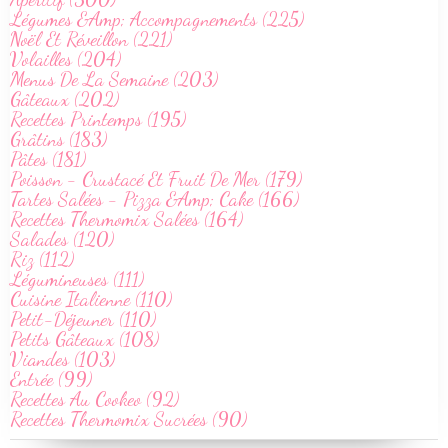
Légumes &Amp; Accompagnements (225)
Noël Et Réveillon (221)
Volailles (204)
Menus De La Semaine (203)
Gâteaux (202)
Recettes Printemps (195)
Grâtins (183)
Pâtes (181)
Poisson - Crustacé Et Fruit De Mer (179)
Tartes Salées - Pizza &Amp; Cake (166)
Recettes Thermomix Salées (164)
Salades (120)
Riz (112)
Légumineuses (111)
Cuisine Italienne (110)
Petit-Déjeuner (110)
Petits Gâteaux (108)
Viandes (103)
Entrée (99)
Recettes Au Cookeo (92)
Recettes Thermomix Sucrées (90)