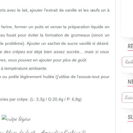
ts avec le lait, ajouter l'extrait de vanille et les œufs un à
farine, former un puits et verser la préparation liquide en
 au fouet pour éviter la formation de grumeaux (sinon un
 le problème). Ajouter un sachet de sucre vanillé si désiré.
R
re des crêpes est déjà bien assez sucrée... mais si vous
es, vous pouvez en ajouter pour plus de goût.
s à température ambiante.
ou poêle légèrement huilée (j'utilise de l'essuie-tout pour
N
ries par crêpe. (L: 3,3g / G:20,4g / P: 6,8g)
S
non libres de droit - Amandine Cooking ©