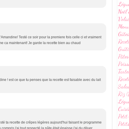
Légu
Noël 
Volai
Menu
Gâte
Amandine! Testé ce soir pour la premiere fois celle ci et vraiment
Recet
me ca maintenant! Je garde la recette bien au chaud
Grâti
Pâtes
Poiss
Tarte
Recet
ine ! est ce que tu penses que la recette est faisable avec du lait
Sala
Riz (
Légum
Cuisi
Petit
Petit
testé ta recette de crêpes légères aujourd'hui faisant le programme
ompris j'ai tout respecté la pâte était épaisse j'ai du diluer