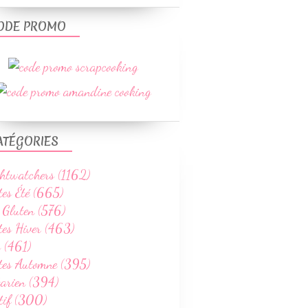
ODE PROMO
ATÉGORIES
htwatchers (1162)
tes Été (665)
 Gluten (576)
tes Hiver (463)
 (461)
ttes Automne (395)
tarien (394)
tif (300)