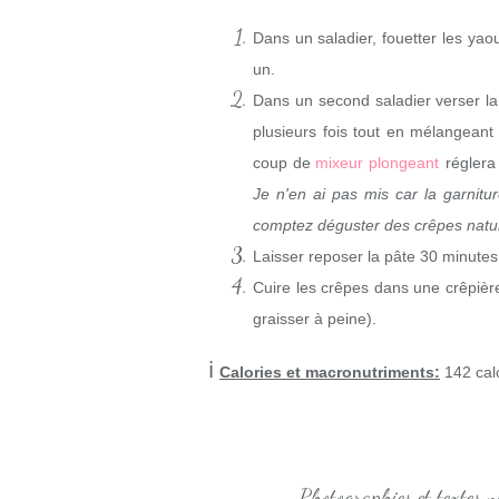
Dans un saladier, fouetter les yaour
un.
Dans un second saladier verser la 
plusieurs fois tout en mélangeant
coup de
mixeur plongeant
réglera
Je n'en ai pas mis car la garnitu
comptez déguster des crêpes natur
Laisser reposer la pâte 30 minute
Cuire les crêpes dans une crêpière 
graisser à peine).
ℹ
Calories et macronutriments:
142 calo
Photographies et textes 