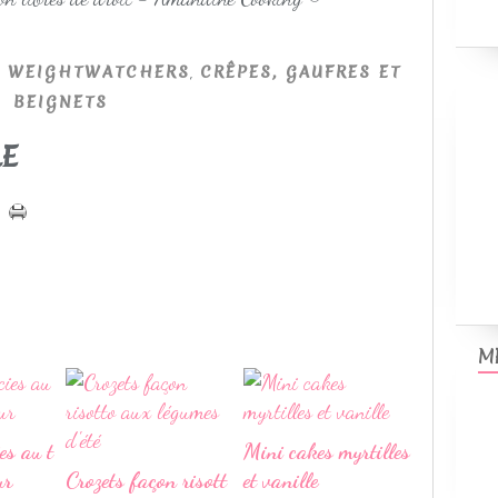
,
,
WEIGHTWATCHERS
CRÊPES, GAUFRES ET
BEIGNETS
LE
M
es au t
Mini cakes myrtilles
ur
Crozets façon risott
et vanille