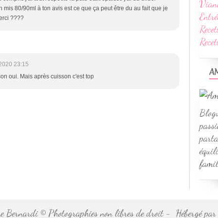
Vian
en mis 80/90ml à ton avis est ce que ça peut être du au fait que je
Entré
erci ????
Recet
Rece
2020 23:15
A
son oui. Mais après cuisson c'est top
Blogu
passi
parta
équil
famil
 Bernardi © Photographies non libres de droit - Hébergé pa