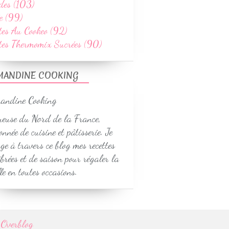
des (103)
e (99)
tes Au Cookeo (92)
ttes Thermomix Sucrées (90)
MANDINE COOKING
euse du Nord de la France,
onnée de cuisine et pâtisserie. Je
ge à travers ce blog mes recettes
ibrées et de saison pour régaler la
le en toutes occasions.
r
Overblog