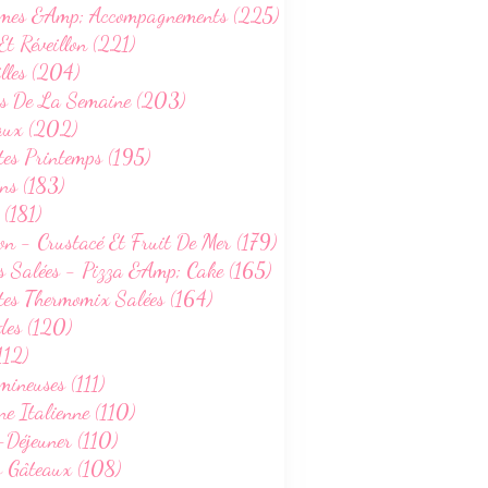
mes &Amp; Accompagnements (225)
Et Réveillon (221)
lles (204)
s De La Semaine (203)
aux (202)
tes Printemps (195)
ns (183)
 (181)
on - Crustacé Et Fruit De Mer (179)
s Salées - Pizza &Amp; Cake (165)
tes Thermomix Salées (164)
des (120)
112)
ineuses (111)
ne Italienne (110)
-Déjeuner (110)
s Gâteaux (108)