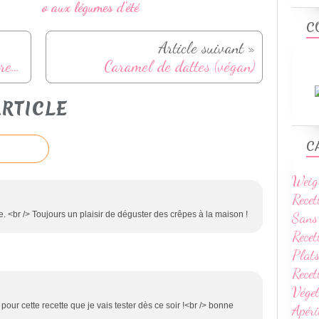
o aux légumes d'été
C
Article suivant »
Idées de menu: 4 semaines de repas pour l'hiver (avec recettes)
Caramel de dattes (végan)
RTICLE
C
Weig
Recet
Sans
. <br /> Toujours un plaisir de déguster des crêpes à la maison !
Recet
Plats
Rece
Vége
i pour cette recette que je vais tester dès ce soir !<br /> bonne
Apéri