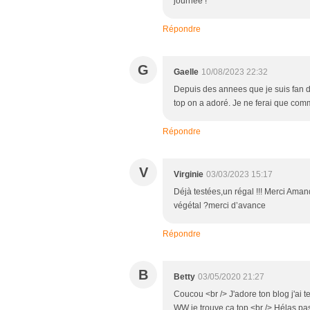
journée !
Répondre
G
Gaelle
10/08/2023 22:32
Depuis des annees que je suis fan d'
top on a adoré. Je ne ferai que com
Répondre
V
Virginie
03/03/2023 15:17
Déjà testées,un régal !!! Merci Amand
végétal ?merci d’avance
Répondre
B
Betty
03/05/2020 21:27
Coucou <br /> J'adore ton blog j'ai 
WW je trouve ça top.<br /> Hélas pas c