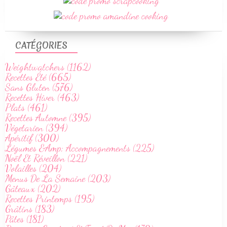
CATÉGORIES
Weightwatchers (1162)
Recettes Été (665)
Sans Gluten (576)
Recettes Hiver (463)
Plats (461)
Recettes Automne (395)
Végetarien (394)
Apéritif (300)
Légumes &Amp; Accompagnements (225)
Noël Et Réveillon (221)
Volailles (204)
Menus De La Semaine (203)
Gâteaux (202)
Recettes Printemps (195)
Grâtins (183)
Pâtes (181)