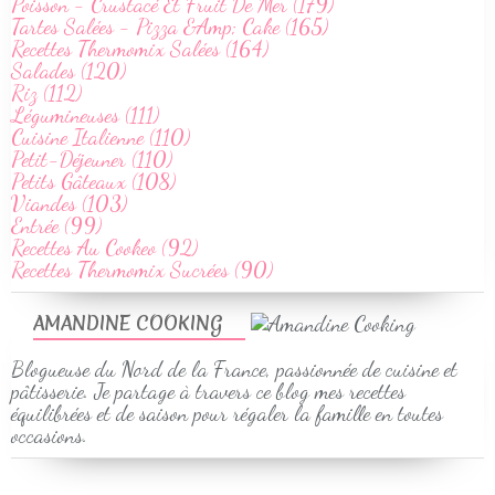
Poisson - Crustacé Et Fruit De Mer (179)
Tartes Salées - Pizza &Amp; Cake (165)
Recettes Thermomix Salées (164)
Salades (120)
Riz (112)
Légumineuses (111)
Cuisine Italienne (110)
Petit-Déjeuner (110)
Petits Gâteaux (108)
Viandes (103)
Entrée (99)
Recettes Au Cookeo (92)
Recettes Thermomix Sucrées (90)
AMANDINE COOKING
Blogueuse du Nord de la France, passionnée de cuisine et
pâtisserie. Je partage à travers ce blog mes recettes
équilibrées et de saison pour régaler la famille en toutes
occasions.