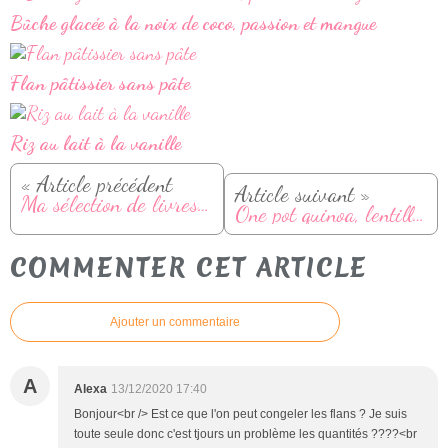
Bûche glacée à la noix de coco, passion et mangue
Flan pâtissier sans pâte
Riz au lait à la vanille
« Article précédent
Article suivant »
Ma sélection de livres recettes pour manger équilibré
One pot quinoa, lentilles corail, carotte, courgette et tomate
COMMENTER CET ARTICLE
Ajouter un commentaire
A
Alexa
13/12/2020 17:40
Bonjour<br /> Est ce que l'on peut congeler les flans ? Je suis
toute seule donc c'est tjours un problème les quantités ????<br