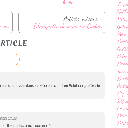
huète
Légu
Noël 
Article suivant »
Volai
Salade de lentilles au Cookeo avec bacon et œuf mollet
Blanquette de veau au Cookeo
Gâte
Menu
Recet
RTICLE
Grâti
Pâtes
Poiss
Tarte
Recet
Sala
es se trouvent dans les 4 épices car ici en Belgique ça n'éxiste
Riz (
Légum
Cuisi
Petit
2023 13:23
Petit
le, il sera plus précis que moi ;)