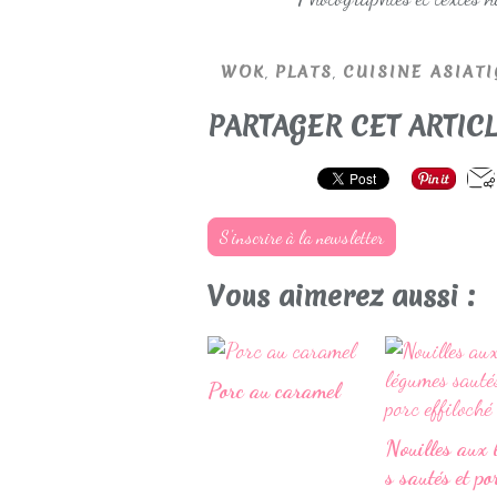
,
,
WOK
PLATS
CUISINE ASIAT
PARTAGER CET ARTIC
S'inscrire à la newsletter
Vous aimerez aussi :
Porc au caramel
Nouilles aux 
s sautés et por