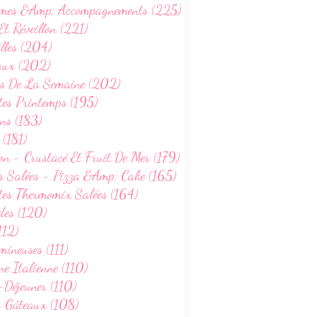
mes &Amp; Accompagnements (225)
Et Réveillon (221)
lles (204)
aux (202)
s De La Semaine (202)
tes Printemps (195)
ns (183)
 (181)
on - Crustacé Et Fruit De Mer (179)
s Salées - Pizza &Amp; Cake (165)
tes Thermomix Salées (164)
des (120)
112)
ineuses (111)
ne Italienne (110)
-Déjeuner (110)
s Gâteaux (108)