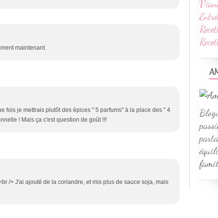
Vian
Entré
Recet
Rece
mment maintenant.
A
e fois je mettrais plutôt des épices " 5 parfums" à la place des " 4
Blogu
nnelle ! Mais ça c'est question de goût !!!
passi
parta
équil
famil
<br /> J'ai ajouté de la coriandre, et mis plus de sauce soja, mais