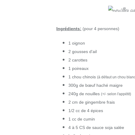
Ingrédients:
(pour 4 personnes)
1 oignon
2 gousses d'ail
2 carottes
1 poireaux
1 chou chinois
(à défaut un chou blan
300g de bœuf haché maigre
240g de nouilles
(+/- selon l'appétit)
2 cm de gingembre frais
1/2 cc de 4 épices
1 cc de cumin
4 à 5 CS de sauce soja salée