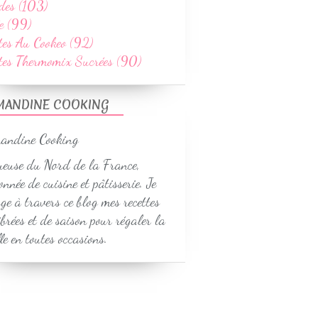
des (103)
e (99)
tes Au Cookeo (92)
ttes Thermomix Sucrées (90)
MANDINE COOKING
euse du Nord de la France,
onnée de cuisine et pâtisserie. Je
ge à travers ce blog mes recettes
ibrées et de saison pour régaler la
le en toutes occasions.