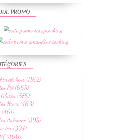
ODE PROMO
ATÉGORIES
htwatchers (1162)
tes Été (665)
 Gluten (576)
tes Hiver (463)
 (461)
ttes Automne (395)
tarien (394)
tif (300)