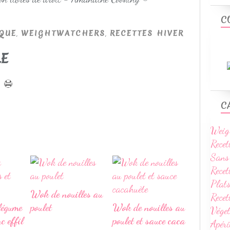
C
,
,
IQUE
WEIGHTWATCHERS
RECETTES HIVER
LE
C
Weig
Recet
Sans
Recet
Plats
Wok de nouilles au
Rece
légume
poulet
Wok de nouilles au
Vége
c effil
poulet et sauce caca
Apéri