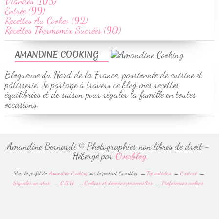
Viandes (103)
Entrée (99)
Recettes Au Cookeo (92)
Recettes Thermomix Sucrées (90)
AMANDINE COOKING
Blogueuse du Nord de la France, passionnée de cuisine et
pâtisserie. Je partage à travers ce blog mes recettes
équilibrées et de saison pour régaler la famille en toutes
occasions.
Amandine Bernardi © Photographies non libres de droit -
Hébergé par
Overblog
Voir le profil de
Amandine Cooking
sur le portail Overblog
Top articles
Contact
Signaler un abus
C.G.U.
Cookies et données personnelles
Préférences cookies