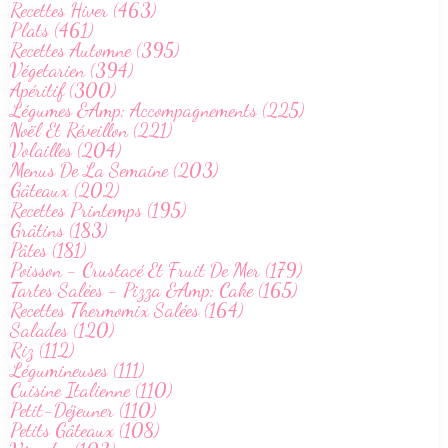
Recettes Hiver (463)
Plats (461)
Recettes Automne (395)
Végetarien (394)
Apéritif (300)
Légumes &Amp; Accompagnements (225)
Noël Et Réveillon (221)
Volailles (204)
Menus De La Semaine (203)
Gâteaux (202)
Recettes Printemps (195)
Grâtins (183)
Pâtes (181)
Poisson - Crustacé Et Fruit De Mer (179)
Tartes Salées - Pizza &Amp; Cake (165)
Recettes Thermomix Salées (164)
Salades (120)
Riz (112)
Légumineuses (111)
Cuisine Italienne (110)
Petit-Déjeuner (110)
Petits Gâteaux (108)