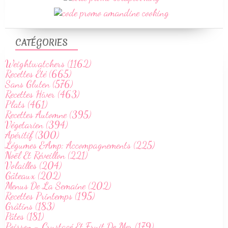
CATÉGORIES
Weightwatchers (1162)
Recettes Été (665)
Sans Gluten (576)
Recettes Hiver (463)
Plats (461)
Recettes Automne (395)
Végetarien (394)
Apéritif (300)
Légumes &Amp; Accompagnements (225)
Noël Et Réveillon (221)
Volailles (204)
Gâteaux (202)
Menus De La Semaine (202)
Recettes Printemps (195)
Grâtins (183)
Pâtes (181)
Poisson - Crustacé Et Fruit De Mer (179)