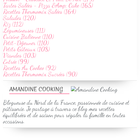
Tartes Salées - Pizza &Amp; Cake (165)
Recettes Thermomix Salées (164)
Salades (120)
Riz (112)
Légumineuses (111)
Cuisine Italienne (110)
Petit-Déjeuner (110)
Petits Gâteaux (108)
Viandes (103)
Entrée (99)
Recettes Au Cookeo (92)
Recettes Thermomix Sucrées (90)
AMANDINE COOKING
Blogueuse du Nord de la France, passionnée de cuisine et
pâtisserie. Je partage à travers ce blog mes recettes
équilibrées et de saison pour régaler la famille en toutes
occasions.