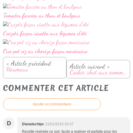
Tomates farcies au thon et boulgour
Crozets façon risotto aux légumes d'été
One pot riz au chorizo façon mexicaine
« Article précédent
Article suivant »
Houmous
Cookie shot aux pommes caramélisées et chantilly spéculoos
COMMENTER CET ARTICLE
Ajouter un commentaire
D
Dianalachips
21/01/2019 20:37
Recette realisée ce soir, facile a realiser et parfaite pour les