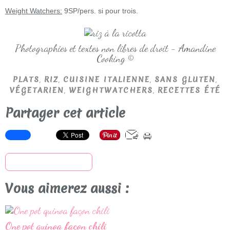
Weight Watchers:
9SP/pers. si pour trois.
Photographies et textes non libres de droit - Amandine
Cooking ©
,
,
,
,
PLATS
RIZ
CUISINE ITALIENNE
SANS GLUTEN
,
,
VÉGETARIEN
WEIGHTWATCHERS
RECETTES ÉTÉ
Partager cet article
S'inscrire à la newsletter
Vous aimerez aussi :
One pot quinoa façon chili