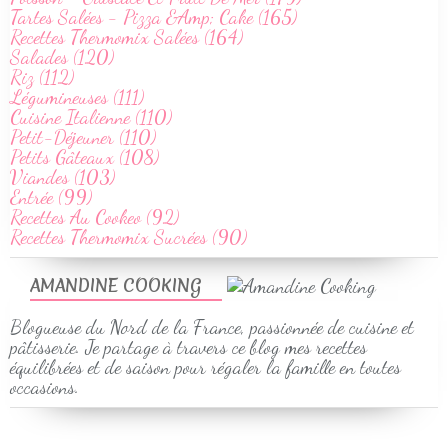
Tartes Salées - Pizza &Amp; Cake (165)
Recettes Thermomix Salées (164)
Salades (120)
Riz (112)
Légumineuses (111)
Cuisine Italienne (110)
Petit-Déjeuner (110)
Petits Gâteaux (108)
Viandes (103)
Entrée (99)
Recettes Au Cookeo (92)
Recettes Thermomix Sucrées (90)
AMANDINE COOKING
Blogueuse du Nord de la France, passionnée de cuisine et
pâtisserie. Je partage à travers ce blog mes recettes
équilibrées et de saison pour régaler la famille en toutes
occasions.