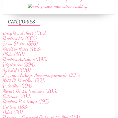
CATÉGORIES
Weightwatchers (1162)
Recettes Été (665)
Sans Gluten (576)
Recettes Hiver (463)
Plats (461)
Recettes Automne (395)
Végetarien (394)
Apéritif (300)
Légumes &Amp; Accompagnements (225)
Noël Et Réveillon (221)
Volailles (204)
Menus De La Semaine (203)
Gâteaux (202)
Recettes Printemps (195)
Grâtins (183)
Pâtes (181)
Poisson - Crustacé Et Fruit De Mer (179)