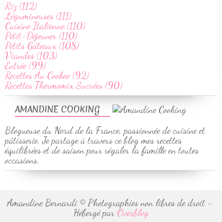
Riz (112)
Légumineuses (111)
Cuisine Italienne (110)
Petit-Déjeuner (110)
Petits Gâteaux (108)
Viandes (103)
Entrée (99)
Recettes Au Cookeo (92)
Recettes Thermomix Sucrées (90)
AMANDINE COOKING
Blogueuse du Nord de la France, passionnée de cuisine et
pâtisserie. Je partage à travers ce blog mes recettes
équilibrées et de saison pour régaler la famille en toutes
occasions.
Amandine Bernardi © Photographies non libres de droit -
Hébergé par
Overblog