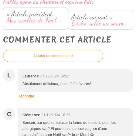
Sablés apéro au cheddar et oignons frits
« Article précédent
Article suivant »
Mes recettes de Noël : idées faciles pour un repas de fête
Bûche salée au saumon et crevettes
COMMENTER CET ARTICLE
Ajouter un commentaire
L
Laurence
27/12/2024 14:52
Absolument délicieux, ils ont été dévorés!
Répondre
C
Clémence
21/12/2024 18:37
Bonsoir, par quoi remplacer la farine de noisette pour les
allergiques svp? Et peut-on les accompagner d'une
sauce/crème pour Noël svp?<br /> Merci 😁