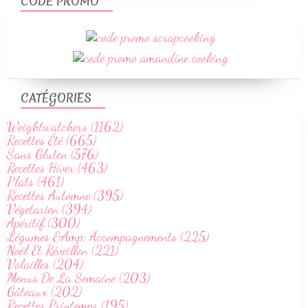
CODE PROMO
CATÉGORIES
Weightwatchers (1162)
Recettes Été (665)
Sans Gluten (576)
Recettes Hiver (463)
Plats (461)
Recettes Automne (395)
Végetarien (394)
Apéritif (300)
Légumes &Amp; Accompagnements (225)
Noël Et Réveillon (221)
Volailles (204)
Menus De La Semaine (203)
Gâteaux (202)
Recettes Printemps (195)