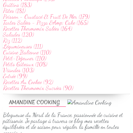
Grâtins (183)
Pâtes (181)
Poisson - Crustacé Et Fruit De Mer (179)
Tartes Salées - Pizza &Amp; Cake (165)
Recettes Thermomix Salées (164)
Salades (120)
Riz (112)
Légumineuses (111)
Cuisine Italienne (110)
Petit-Déjeuner (110)
Petits Gâteaux (108)
Viandes (103)
Entrée (99)
Recettes Au Cookeo (92)
Recettes Thermomix Sucrées (90)
AMANDINE COOKING
Blogueuse du Nord de la France, passionnée de cuisine et
pâtisserie. Je partage à travers ce blog mes recettes
équilibrées et de saison pour régaler la famille en toutes
occasions.