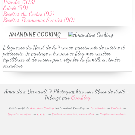
Viandes (103)
Entrée (99)
Recettes Au Cookeo (92)
Recettes Thermomix Sucrées (90)
AMANDINE COOKING
Blogueuse du Nord de la France, passionnée de cuisine et
pâtisserie. Je partage à travers ce blog mes recettes
équilibrées et de saison pour régaler la famille en toutes
occasions.
Amandine Bernardi © Photographies non libres de droit -
Hébergé par
Overblog
Voir le profil de
Amandine Cooking
sur le portail Overblog
Top articles
Contact
Signaler un abus
C.G.U.
Cookies et données personnelles
Préférences cookies