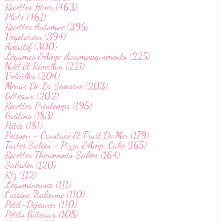
Recettes Hiver (463)
Plats (461)
Recettes Automne (395)
Végetarien (394)
Apéritif (300)
Légumes &Amp; Accompagnements (225)
Noël Et Réveillon (221)
Volailles (204)
Menus De La Semaine (203)
Gâteaux (202)
Recettes Printemps (195)
Grâtins (183)
Pâtes (181)
Poisson - Crustacé Et Fruit De Mer (179)
Tartes Salées - Pizza &Amp; Cake (165)
Recettes Thermomix Salées (164)
Salades (120)
Riz (112)
Légumineuses (111)
Cuisine Italienne (110)
Petit-Déjeuner (110)
Petits Gâteaux (108)