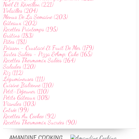
Noël Et Réveillon (221)
Volailles (204)
Menus De La Semaine (203)
Gâteaux (202)
Recettes Printemps (195)
Grâtins (183)
Pâtes (181)
Poisson - Crustacé Et Fruit De Mer (179)
Tartes Salées - Pizza &Amp; Cake (165)
Recettes Thermomix Salées (164)
Salades (120)
Riz (112)
Légumineuses (111)
Cuisine Italienne (110)
Petit-Déjeuner (110)
Petits Gâteaux (108)
Viandes (103)
Entrée (99)
Recettes Au Cookeo (92)
Recettes Thermomix Sucrées (90)
AMANDINE COOKING