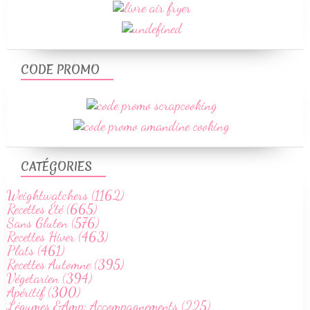
CODE PROMO
CATÉGORIES
Weightwatchers (1162)
Recettes Été (665)
Sans Gluten (576)
Recettes Hiver (463)
Plats (461)
Recettes Automne (395)
Végetarien (394)
Apéritif (300)
Légumes &Amp; Accompagnements (225)