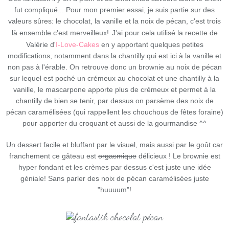
fut compliqué... Pour mon premier essai, je suis partie sur des
valeurs sûres: le chocolat, la vanille et la noix de pécan, c'est trois
là ensemble c'est merveilleux!
J'ai pour cela utilisé la recette de
Valérie d'
I-Love-Cakes
en y apportant quelques petites
modifications, notamment dans la chantilly qui est ici à la vanille et
non pas à l'érable. On retrouve donc
un brownie au noix de pécan
sur lequel est poché un crémeux au chocolat et une chantilly à la
vanille, le mascarpone apporte plus de crémeux et permet à la
chantilly de bien se tenir, par dessus on parsème des noix de
pécan caramélisées (qui rappellent les chouchous de fêtes foraine)
pour apporter du croquant et aussi de la gourmandise ^^
Un dessert facile et bluffant par le visuel, mais aussi par le goût car
franchement ce gâteau est
orgasmique
délicieux ! Le brownie est
hyper fondant et les crèmes par dessus c'est juste une idée
géniale! Sans parler des noix de pécan caramélisées juste
"huuuum"!