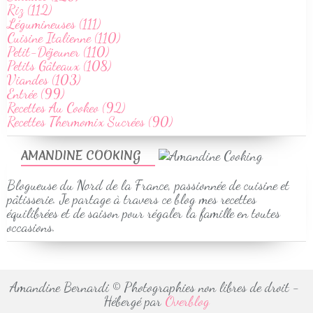
Riz (112)
Légumineuses (111)
Cuisine Italienne (110)
Petit-Déjeuner (110)
Petits Gâteaux (108)
Viandes (103)
Entrée (99)
Recettes Au Cookeo (92)
Recettes Thermomix Sucrées (90)
AMANDINE COOKING
Blogueuse du Nord de la France, passionnée de cuisine et
pâtisserie. Je partage à travers ce blog mes recettes
équilibrées et de saison pour régaler la famille en toutes
occasions.
Amandine Bernardi © Photographies non libres de droit -
Hébergé par
Overblog