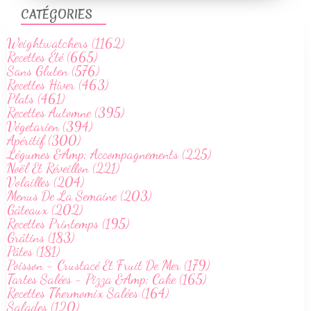
CATÉGORIES
Weightwatchers (1162)
Recettes Été (665)
Sans Gluten (576)
Recettes Hiver (463)
Plats (461)
Recettes Automne (395)
Végetarien (394)
Apéritif (300)
Légumes &Amp; Accompagnements (225)
Noël Et Réveillon (221)
Volailles (204)
Menus De La Semaine (203)
Gâteaux (202)
Recettes Printemps (195)
Grâtins (183)
Pâtes (181)
Poisson - Crustacé Et Fruit De Mer (179)
Tartes Salées - Pizza &Amp; Cake (165)
Recettes Thermomix Salées (164)
Salades (120)