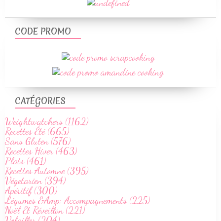
CODE PROMO
CATÉGORIES
Weightwatchers (1162)
Recettes Été (665)
Sans Gluten (576)
Recettes Hiver (463)
Plats (461)
Recettes Automne (395)
Végetarien (394)
Apéritif (300)
Légumes &Amp; Accompagnements (225)
Noël Et Réveillon (221)
Volailles (204)