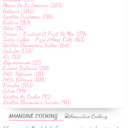
Menus De La Semaine (203)
Gâteaux (202)
Recettes Printemps (195)
Grâtins (183)
Pâtes (181)
Poisson - Crustacé Et Fruit De Mer (179)
Tartes Salées - Pizza &Amp; Cake (165)
Recettes Thermomix Salées (164)
Salades (120)
Riz (112)
Légumineuses (111)
Cuisine Italienne (110)
Petit-Déjeuner (110)
Petits Gâteaux (108)
Viandes (103)
Entrée (99)
Recettes Au Cookeo (92)
Recettes Thermomix Sucrées (90)
AMANDINE COOKING