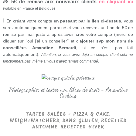
🎁
5€ de remise aux nouveaux clients
en cliquant ici
(valable en France et Belgique)
ℹ
En créant votre compte
en passant par le lien ci-dessus,
vous
serez automatiquement parrainé et vous recevrez un bon de 5€ de
remise par mail juste à après avoir créé votre compte (merci de
cliquer sur "oui j'ai un conseiller" et d'
ajouter svp mon nom de
conseillère: Amandine Bernardi
, si ce n'est pas fait
automatiquement).
Attention, si vous avez déjà un compte client cela ne
fonctionnera pas, même si vous n'avez jamais commandé.
Photographies et textes non libres de droit - Amandine
Cooking
,
TARTES SALÉES - PIZZA & CAKE
,
,
WEIGHTWATCHERS
SANS GLUTEN
RECETTES
,
AUTOMNE
RECETTES HIVER