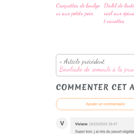
Croquettes de boulgo
Dahl de lenti
ur aux petits pois
rail aux épin
t carottes
« Article précédent
COMMENTER CET A
Ajouter un commentaire
V
Viviane
16/10/2024 19:47
Super bon, j ai mis du yaourt végétale