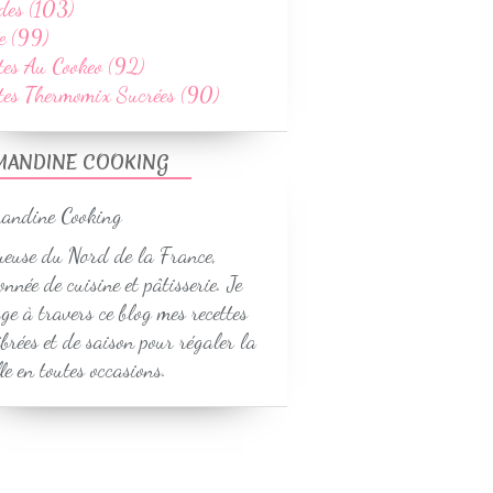
des (103)
e (99)
tes Au Cookeo (92)
ttes Thermomix Sucrées (90)
MANDINE COOKING
euse du Nord de la France,
onnée de cuisine et pâtisserie. Je
ge à travers ce blog mes recettes
ibrées et de saison pour régaler la
le en toutes occasions.