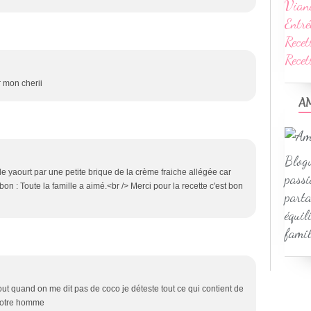
Vian
Entré
Recet
Rece
r mon cherii
A
Blogu
é le yaourt par une petite brique de la crème fraiche allégée car
passi
bon : Toute la famille a aimé.<br /> Merci pour la recette c'est bon
parta
équil
famil
tout quand on me dit pas de coco je déteste tout ce qui contient de
 votre homme