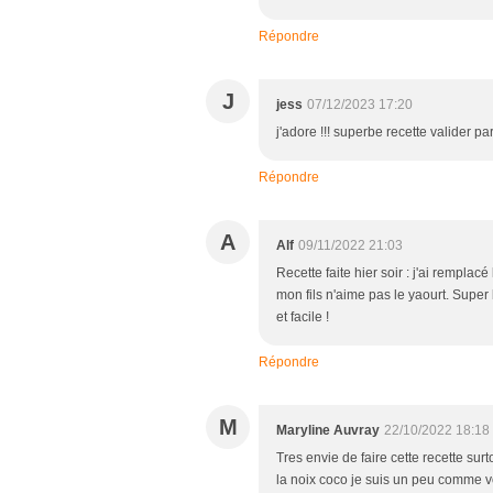
Répondre
J
jess
07/12/2023 17:20
j'adore !!! superbe recette valider pa
Répondre
A
Alf
09/11/2022 21:03
Recette faite hier soir : j'ai remplac
mon fils n'aime pas le yaourt. Super 
et facile !
Répondre
M
Maryline Auvray
22/10/2022 18:18
Tres envie de faire cette recette sur
la noix coco je suis un peu comme