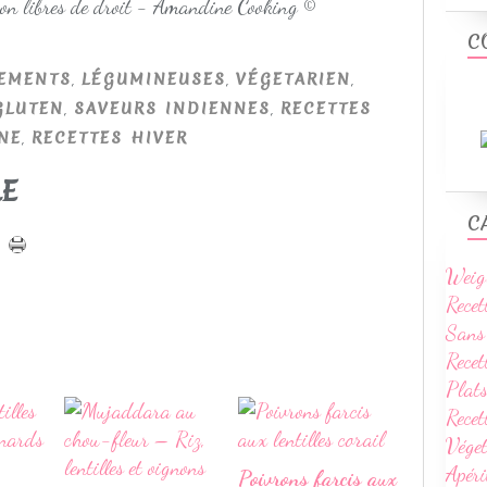
non libres de droit - Amandine Cooking ©
C
,
,
,
EMENTS
LÉGUMINEUSES
VÉGETARIEN
,
,
GLUTEN
SAVEURS INDIENNES
RECETTES
,
NE
RECETTES HIVER
LE
C
Weig
Recet
Sans
Recet
Plats
Rece
Vége
Apéri
Poivrons farcis aux