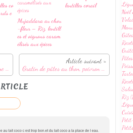
Légu
lles co
lentilles corail
Noël 
ards e
Volai
Mujaddara au chou
Menu
-fleur – Riz, lentill
Gâte
es et oignons caram
Recet
élisés aux épices
Grâti
Pâtes
Article suivant »
Poiss
Bowlcake de semoule à la prune et amande
Gratin de pâtes au thon, poivron et tomates
Tarte
Recet
RTICLE
Sala
Riz (
Légum
Cuisi
Petit
Petit
 au lait coco c est trop bon.et du lait coco a la place de l eau.