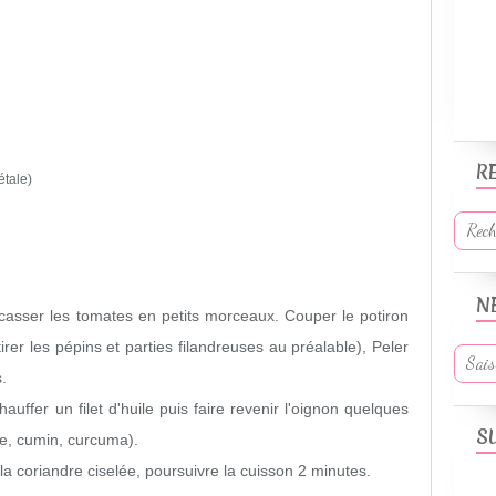
R
étale)
N
casser les tomates en petits morceaux. Couper le potiron
irer les pépins et parties filandreuses au préalable), Peler
.
chauffer un filet d'huile puis faire revenir l'oignon quelques
S
e, cumin, curcuma).
la coriandre ciselée, poursuivre la cuisson 2 minutes.