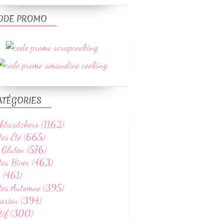
ODE PROMO
ATÉGORIES
htwatchers (1162)
tes Été (665)
 Gluten (576)
tes Hiver (463)
 (461)
ttes Automne (395)
tarien (394)
tif (300)