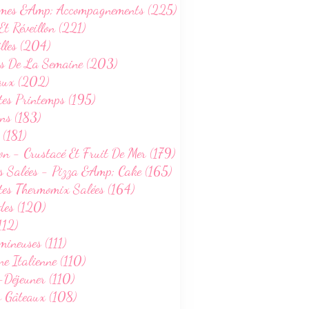
mes &Amp; Accompagnements (225)
Et Réveillon (221)
lles (204)
s De La Semaine (203)
aux (202)
tes Printemps (195)
ns (183)
 (181)
on - Crustacé Et Fruit De Mer (179)
s Salées - Pizza &Amp; Cake (165)
tes Thermomix Salées (164)
des (120)
112)
ineuses (111)
ne Italienne (110)
-Déjeuner (110)
s Gâteaux (108)