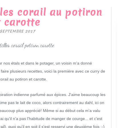
lles corail au potiron
t carotte
 SEPTEMBRE 2017
r nos étals et dans le potager, un voisin m'a donné
aire plusieurs recettes, voici la première avec ce curry de
 corail au potiron et carotte.
piration indienne parfumé aux épices. J'aime beaucoup les
me pas le lait de coco, alors contrairement au dahl, ici on
 beaucoup plus apprécié! Même si au début cela m'a valu
rai qu'il n'a pas l'habitude de manger de courge... et c'est
rail), quoi qu'il en soit il s'est resservi une deuxième fois ;-)