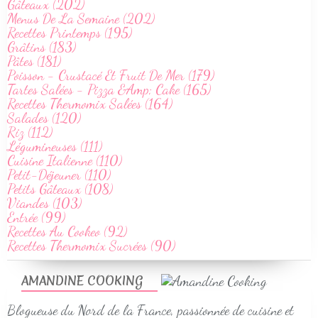
Gâteaux (202)
Menus De La Semaine (202)
Recettes Printemps (195)
Grâtins (183)
Pâtes (181)
Poisson - Crustacé Et Fruit De Mer (179)
Tartes Salées - Pizza &Amp; Cake (165)
Recettes Thermomix Salées (164)
Salades (120)
Riz (112)
Légumineuses (111)
Cuisine Italienne (110)
Petit-Déjeuner (110)
Petits Gâteaux (108)
Viandes (103)
Entrée (99)
Recettes Au Cookeo (92)
Recettes Thermomix Sucrées (90)
AMANDINE COOKING
Blogueuse du Nord de la France, passionnée de cuisine et