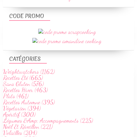
CODE PROMO
CATÉGORIES
Weightwatchers (1162)
Recettes Été (665)
Sans Gluten (576)
Recettes Hiver (463)
Plats (461)
Recettes Automne (395)
Végetarien (394)
Apéritif (300)
Légumes &Amp; Accompagnements (225)
Noël Et Réveillon (221)
Volailles (204)