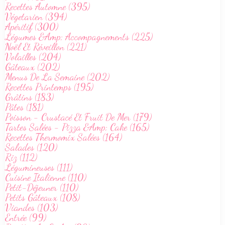
Recettes Automne (395)
Végetarien (394)
Apéritif (300)
Légumes &Amp; Accompagnements (225)
Noël Et Réveillon (221)
Volailles (204)
Gâteaux (202)
Menus De La Semaine (202)
Recettes Printemps (195)
Grâtins (183)
Pâtes (181)
Poisson - Crustacé Et Fruit De Mer (179)
Tartes Salées - Pizza &Amp; Cake (165)
Recettes Thermomix Salées (164)
Salades (120)
Riz (112)
Légumineuses (111)
Cuisine Italienne (110)
Petit-Déjeuner (110)
Petits Gâteaux (108)
Viandes (103)
Entrée (99)