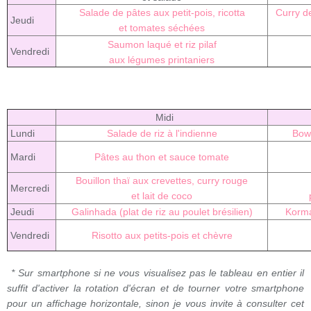
Salade de pâtes aux petit-pois, ricotta
Curry d
Jeudi
et tomates séchées
Saumon laqué et riz pilaf
Vendredi
aux légumes printaniers
Midi
Lundi
Salade de riz à l'indienne
Bowl
Mardi
Pâtes au thon et sauce tomate
Bouillon thaï aux crevettes, curry rouge
Mercredi
et lait de coco
Jeudi
Galinhada (plat de riz au poulet brésilien)
Korma
Vendredi
Risotto aux petits-pois et chèvre
* Sur smartphone si ne vous visualisez pas le tableau en entier il
suffit d'activer la rotation d'écran et de tourner votre smartphone
pour un affichage horizontale, sinon je vous invite à consulter cet