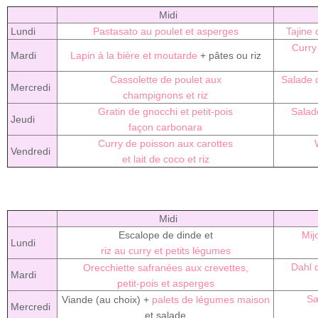
Midi
Lundi
Pastasato au poulet et asperges
Tajine 
Curry
Mardi
Lapin à la bière et moutarde
+ pâtes ou riz
Cassolette de poulet aux
Salade 
Mercredi
champignons et riz
Gratin de gnocchi et petit-pois
Salade
Jeudi
façon carbonara
Curry de poisson aux carottes
Vendredi
et lait de coco et riz
Midi
Escalope de dinde et
Mij
Lundi
riz au curry et petits légumes
Dahl d
Orecchiette safranées aux crevettes,
Mardi
petit-pois et asperges
Sa
Viande (au choix) +
palets de légumes maison
Mercredi
et salade