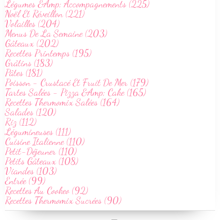
Légumes &Amp; Accompagnements (225)
Noël Et Réveillon (221)
Volailles (204)
Menus De La Semaine (203)
Gâteaux (202)
Recettes Printemps (195)
Grâtins (183)
Pâtes (181)
Poisson - Crustacé Et Fruit De Mer (179)
Tartes Salées - Pizza &Amp; Cake (165)
Recettes Thermomix Salées (164)
Salades (120)
Riz (112)
Légumineuses (111)
Cuisine Italienne (110)
Petit-Déjeuner (110)
Petits Gâteaux (108)
Viandes (103)
Entrée (99)
Recettes Au Cookeo (92)
Recettes Thermomix Sucrées (90)