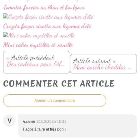
Tomates farcies au thon et boulgour
Crozets façon risotto aux légumes d'été
Mini cakes myrtilles et vanille
« Article précédent
Article suivant »
Des cadeaux pour l'électro Guy Demarle
Mini quiche cheddar moutarde
COMMENTER CET ARTICLE
Ajouter un commentaire
V
valerie
21/12/2025 10:32
Facile à faire et très bon !