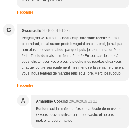
!!! Patience... et gros Merci
Répondre
G
Gwoenaelle
29/10/2019 10:35
Bonjour,<br /> J'aimerais beaucoup faire votre recette ce midi,
cependant je n'ai aucun produit vegetalien chez moi, je n'ai pas
non plus de levure maltée, par quoi puis je les remplacer ?<br
/> La fécule de mais = maïzena ?<br /> En tout cas, je tiens à
vous féliciter pour votre blog, je pioche mes recettes chez vous
chaque jour, je fais également mes menus à la semaine grâce à
vous, nous tentons de manger plus équilibré. Merci beaucoup.
Répondre
A
Amandine Cooking
29/10/2019 13:21
Bonjour, oui la maïzena c'est de la fécule de maïs.<br
/> Vous pouvez utiliser un lait de vache et ne pas
mettre la levure maltée.