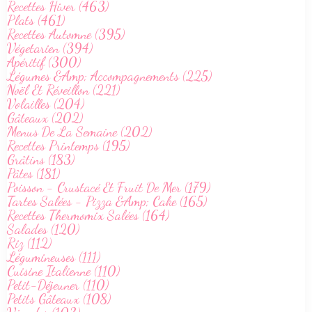
Recettes Hiver (463)
Plats (461)
Recettes Automne (395)
Végetarien (394)
Apéritif (300)
Légumes &Amp; Accompagnements (225)
Noël Et Réveillon (221)
Volailles (204)
Gâteaux (202)
Menus De La Semaine (202)
Recettes Printemps (195)
Grâtins (183)
Pâtes (181)
Poisson - Crustacé Et Fruit De Mer (179)
Tartes Salées - Pizza &Amp; Cake (165)
Recettes Thermomix Salées (164)
Salades (120)
Riz (112)
Légumineuses (111)
Cuisine Italienne (110)
Petit-Déjeuner (110)
Petits Gâteaux (108)