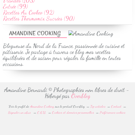
Viandes (103)
Entrée (99)
Recettes Au Cookeo (92)
Recettes Thermomix Sucrées (90)
AMANDINE COOKING
Blogueuse du Nord de la France, passionnée de cuisine et
pâtisserie. Je partage à travers ce blog mes recettes
équilibrées et de saison pour régaler la famille en toutes
occasions.
Amandine Bernardi © Photographies non libres de droit -
Hébergé par
Overblog
Voir le profil de
Amandine Cooking
sur le portail Overblog
Top articles
Contact
Signaler un abus
C.G.U.
Cookies et données personnelles
Préférences cookies