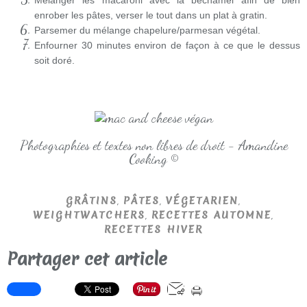
Mélanger les macaroni avec la béchamel afin de bien
enrober les pâtes, verser le tout dans un plat à gratin.
Parsemer du mélange chapelure/parmesan végétal.
Enfourner 30 minutes environ de façon à ce que le dessus
soit doré.
Photographies et textes non libres de droit - Amandine
Cooking ©
,
,
,
GRÂTINS
PÂTES
VÉGETARIEN
,
,
WEIGHTWATCHERS
RECETTES AUTOMNE
RECETTES HIVER
Partager cet article