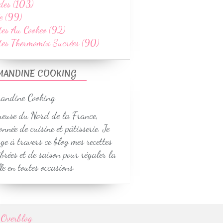
des (103)
e (99)
tes Au Cookeo (92)
ttes Thermomix Sucrées (90)
MANDINE COOKING
euse du Nord de la France,
onnée de cuisine et pâtisserie. Je
ge à travers ce blog mes recettes
ibrées et de saison pour régaler la
le en toutes occasions.
r
Overblog