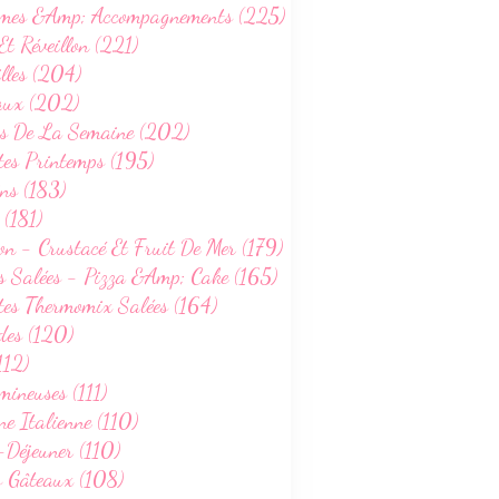
mes &Amp; Accompagnements (225)
Et Réveillon (221)
lles (204)
aux (202)
s De La Semaine (202)
tes Printemps (195)
ns (183)
 (181)
on - Crustacé Et Fruit De Mer (179)
s Salées - Pizza &Amp; Cake (165)
tes Thermomix Salées (164)
des (120)
112)
ineuses (111)
ne Italienne (110)
-Déjeuner (110)
s Gâteaux (108)