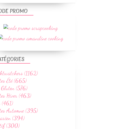
ODE PROMO
ATÉGORIES
htwatchers (1162)
tes Été (665)
 Gluten (576)
tes Hiver (463)
 (461)
ttes Automne (395)
tarien (394)
tif (300)