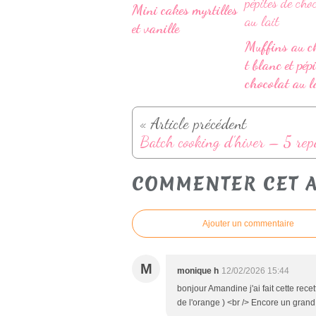
Mini cakes myrtilles
et vanille
Muffins au c
t blanc et pép
chocolat au l
« Article précédent
COMMENTER CET A
Ajouter un commentaire
M
monique h
12/02/2026 15:44
bonjour Amandine j'ai fait cette recet
de l'orange ) <br /> Encore un grand