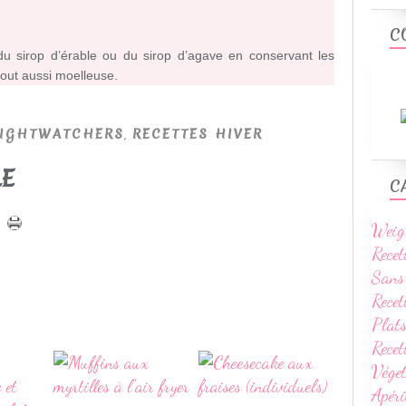
C
du sirop d’érable ou du sirop d’agave en conservant les
out aussi moelleuse.
,
IGHTWATCHERS
RECETTES HIVER
LE
C
Weig
Recet
Sans
Recet
Plats
Rece
Vége
Apéri