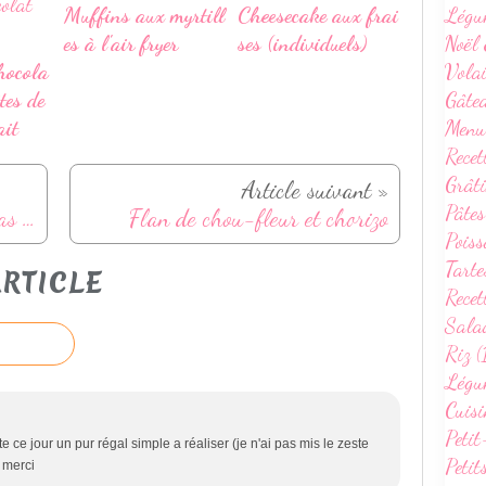
Légu
Muffins aux myrtill
Cheesecake aux frai
Noël 
es à l'air fryer
ses (individuels)
Volai
hocola
Gâte
ites de
Menu
ait
Recet
Grâti
Article suivant »
Pâtes
Batch cooking d’hiver – 5 repas maison pour la semaine
Flan de chou-fleur et chorizo
Poiss
Tarte
RTICLE
Recet
Sala
Riz (
Légum
Cuisi
Petit
te ce jour un pur régal simple a réaliser (je n'ai pas mis le zeste
Petit
 merci