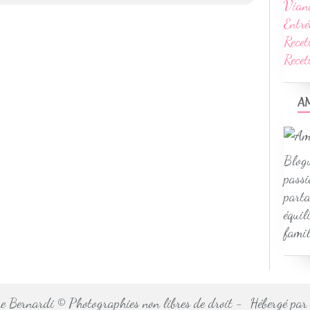
Vian
Entré
Recet
Rece
A
Blogu
passi
parta
équil
famil
 Bernardi © Photographies non libres de droit - Hébergé pa