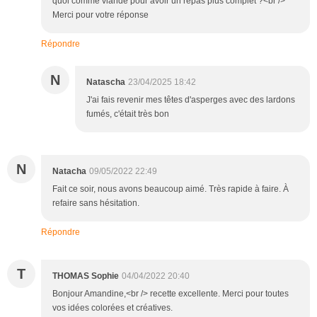
quoi comme viande pour avoir un repas plus complet ?<br />
Merci pour votre réponse
Répondre
N
Natascha
23/04/2025 18:42
J'ai fais revenir mes têtes d'asperges avec des lardons
fumés, c'était très bon
N
Natacha
09/05/2022 22:49
Fait ce soir, nous avons beaucoup aimé. Très rapide à faire. À
refaire sans hésitation.
Répondre
T
THOMAS Sophie
04/04/2022 20:40
Bonjour Amandine,<br /> recette excellente. Merci pour toutes
vos idées colorées et créatives.