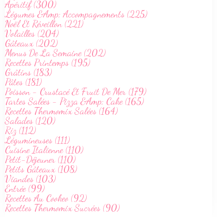
Apéritif (300)
Légumes &Amp; Accompagnements (225)
Noël Et Réveillon (221)
Volailles (204)
Gâteaux (202)
Menus De La Semaine (202)
Recettes Printemps (195)
Grâtins (183)
Pâtes (181)
Poisson - Crustacé Et Fruit De Mer (179)
Tartes Salées - Pizza &Amp; Cake (165)
Recettes Thermomix Salées (164)
Salades (120)
Riz (112)
Légumineuses (111)
Cuisine Italienne (110)
Petit-Déjeuner (110)
Petits Gâteaux (108)
Viandes (103)
Entrée (99)
Recettes Au Cookeo (92)
Recettes Thermomix Sucrées (90)