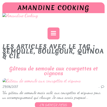
AMANDINE COOKING
LES ARTICLES AVEC LE TAG :
SEMOULE, BOULGOUR, QUINOA
& CIE
Gâteau de semoule aux courgettes et
oignons
29/06/2017
…
Un gâteau de semoule mais salé, aux courgettes et oignons pour
un accompagnement qui change. Je vous avais proposé...
EN SAVOIR PLUS