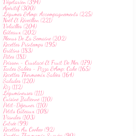
Végetarien (394)
Apéritif (300)
Légumes &Amp; Accompagnements (225)
Noël Et Réveillon (221)
Volailles (204)
Gâteaux (202)
Menus De La Semaine (202)
Recettes Printemps (195)
Grâtins (183)
Pâtes (181)
Poisson - Crustacé Et Fruit De Mer (179)
Tartes Salées - Pizza &Amp; Cake (165)
Recettes Thermomix Salées (164)
Salades (120)
Riz (112)
Légumineuses (111)
Cuisine Italienne (110)
Petit-Déjeuner (110)
Petits Gâteaux (108)
Viandes (103)
Entrée (99)
Recettes Au Cookeo (92)
Recettes Thermomix Sucrées (90)