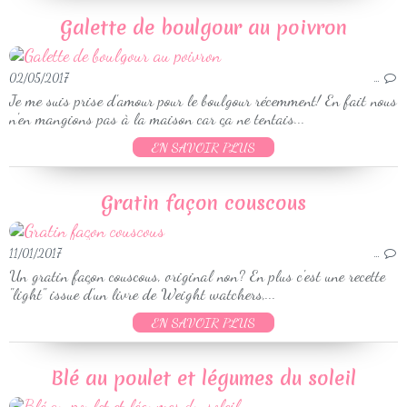
Galette de boulgour au poivron
02/05/2017
…
Je me suis prise d'amour pour le boulgour récemment! En fait nous
n'en mangions pas à la maison car ça ne tentais...
EN SAVOIR PLUS
Gratin façon couscous
11/01/2017
…
Un gratin façon couscous, original non? En plus c'est une recette
"light" issue d'un livre de Weight watchers,...
EN SAVOIR PLUS
Blé au poulet et légumes du soleil