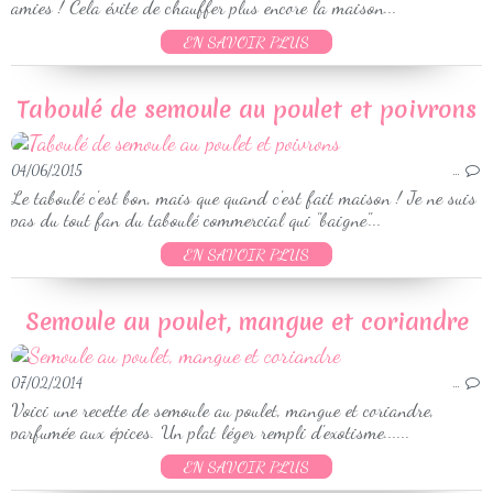
amies ! Cela évite de chauffer plus encore la maison...
EN SAVOIR PLUS
Taboulé de semoule au poulet et poivrons
04/06/2015
…
Le taboulé c'est bon, mais que quand c'est fait maison ! Je ne suis
pas du tout fan du taboulé commercial qui "baigne"...
EN SAVOIR PLUS
Semoule au poulet, mangue et coriandre
07/02/2014
…
Voici une recette de semoule au poulet, mangue et coriandre,
parfumée aux épices. Un plat léger rempli d'exotisme......
EN SAVOIR PLUS