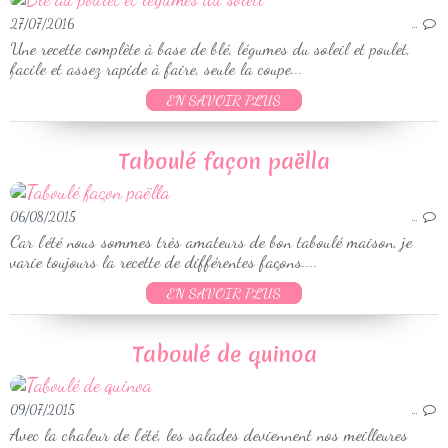
27/07/2016
…
Une recette complète à base de blé, légumes du soleil et poulet,
facile et assez rapide à faire, seule la coupe...
EN SAVOIR PLUS
Taboulé façon paëlla
06/08/2015
…
Car l'été nous sommes très amateurs de bon taboulé maison, je
varie toujours la recette de différentes façons....
EN SAVOIR PLUS
Taboulé de quinoa
09/07/2015
…
Avec la chaleur de l'été, les salades deviennent nos meilleures