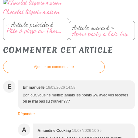
Chocolat liégeois maison
« Article précédent
Article suivant »
Pâte à pizza au Thermomix
Apéro party à l’air fryer : mon nouveau livre de 150 recettes apéritives
COMMENTER CET ARTICLE
Ajouter un commentaire
E
Emmanuelle
18/03/2026 14:58
Bonjour, vous ne mettez jamais les points ww avec vos recettes
ou je n'ai pas su trouver ???
Répondre
A
Amandine Cooking
19/03/2026 10:39