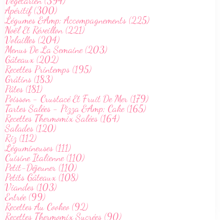
Végetarien (394)
Apéritif (300)
Légumes &Amp; Accompagnements (225)
Noël Et Réveillon (221)
Volailles (204)
Menus De La Semaine (203)
Gâteaux (202)
Recettes Printemps (195)
Grâtins (183)
Pâtes (181)
Poisson - Crustacé Et Fruit De Mer (179)
Tartes Salées - Pizza &Amp; Cake (165)
Recettes Thermomix Salées (164)
Salades (120)
Riz (112)
Légumineuses (111)
Cuisine Italienne (110)
Petit-Déjeuner (110)
Petits Gâteaux (108)
Viandes (103)
Entrée (99)
Recettes Au Cookeo (92)
Recettes Thermomix Sucrées (90)