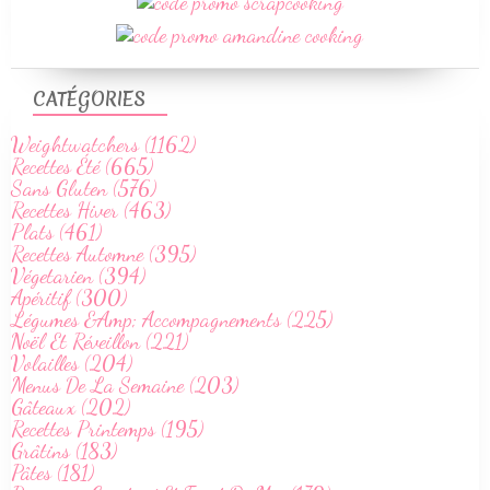
CATÉGORIES
Weightwatchers (1162)
Recettes Été (665)
Sans Gluten (576)
Recettes Hiver (463)
Plats (461)
Recettes Automne (395)
Végetarien (394)
Apéritif (300)
Légumes &Amp; Accompagnements (225)
Noël Et Réveillon (221)
Volailles (204)
Menus De La Semaine (203)
Gâteaux (202)
Recettes Printemps (195)
Grâtins (183)
Pâtes (181)