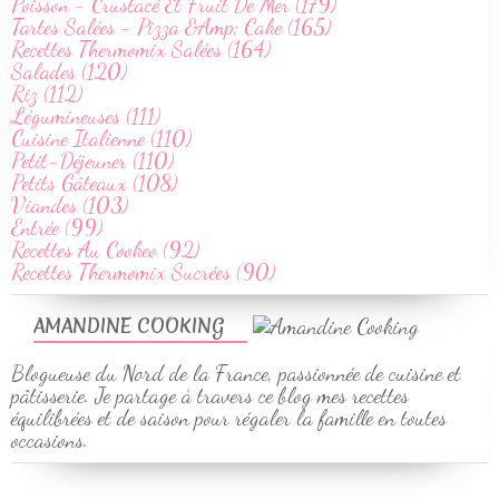
Poisson - Crustacé Et Fruit De Mer (179)
Tartes Salées - Pizza &Amp; Cake (165)
Recettes Thermomix Salées (164)
Salades (120)
Riz (112)
Légumineuses (111)
Cuisine Italienne (110)
Petit-Déjeuner (110)
Petits Gâteaux (108)
Viandes (103)
Entrée (99)
Recettes Au Cookeo (92)
Recettes Thermomix Sucrées (90)
AMANDINE COOKING
Blogueuse du Nord de la France, passionnée de cuisine et
pâtisserie. Je partage à travers ce blog mes recettes
équilibrées et de saison pour régaler la famille en toutes
occasions.