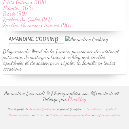
Petits Gâteaux (108)
Viandes (103)
Entrée (99)
Recettes Au Cookeo (92)
Recettes Thermomix Sucrées (90)
AMANDINE COOKING
Blogueuse du Nord de la France, passionnée de cuisine et
pâtisserie. Je partage à travers ce blog mes recettes
équilibrées et de saison pour régaler la famille en toutes
occasions.
Amandine Bernardi © Photographies non libres de droit -
Hébergé par
Overblog
Voir le profil de
Amandine Cooking
sur le portail Overblog
Top articles
Contact
Signaler un abus
C.G.U.
Cookies et données personnelles
Préférences cookies