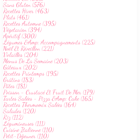
Sans Gluten (576)
Recettes Hiver (463)
Plats (461)
Recettes Automne (395)
Végetarien (394)
Apéritif (300)
Légumes &Amp; Accompagnements (225)
Noël Et Réveillon (221)
Volailles (204)
Menus De La Semaine (203)
Gâteaux (202)
Recettes Printemps (195)
Grâtins (183)
Pâtes (181)
Poisson - Crustacé Et Fruit De Mer (179)
Tartes Salées - Pizza &Amp; Cake (165)
Recettes Thermomix Salées (164)
Salades (120)
Riz (112)
Légumineuses (111)
Cuisine Italienne (110)
Petit-Déjeuner (110)