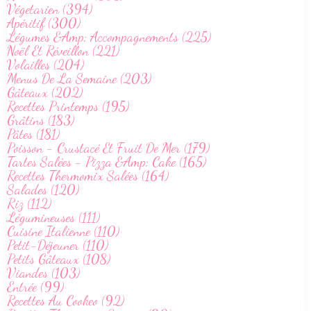
Végetarien (394)
Apéritif (300)
Légumes &Amp; Accompagnements (225)
Noël Et Réveillon (221)
Volailles (204)
Menus De La Semaine (203)
Gâteaux (202)
Recettes Printemps (195)
Grâtins (183)
Pâtes (181)
Poisson - Crustacé Et Fruit De Mer (179)
Tartes Salées - Pizza &Amp; Cake (165)
Recettes Thermomix Salées (164)
Salades (120)
Riz (112)
Légumineuses (111)
Cuisine Italienne (110)
Petit-Déjeuner (110)
Petits Gâteaux (108)
Viandes (103)
Entrée (99)
Recettes Au Cookeo (92)