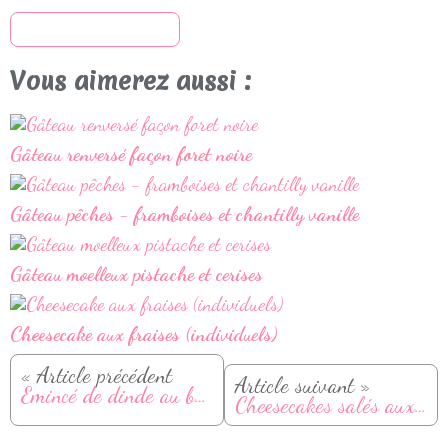
S'inscrire à la newsletter
Vous aimerez aussi :
Gâteau renversé façon foret noire
Gâteau pêches - framboises et chantilly vanille
Gâteau moelleux pistache et cerises
Cheesecake aux fraises (individuels)
« Article précédent
Article suivant »
Émincé de dinde au balsamique, tomates cerises et parmesan
Cheesecakes salés aux avocats et saumon