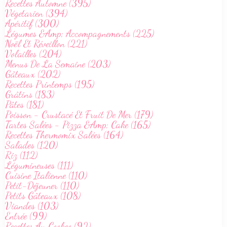
Recettes Automne (395)
Végetarien (394)
Apéritif (300)
Légumes &Amp; Accompagnements (225)
Noël Et Réveillon (221)
Volailles (204)
Menus De La Semaine (203)
Gâteaux (202)
Recettes Printemps (195)
Grâtins (183)
Pâtes (181)
Poisson - Crustacé Et Fruit De Mer (179)
Tartes Salées - Pizza &Amp; Cake (165)
Recettes Thermomix Salées (164)
Salades (120)
Riz (112)
Légumineuses (111)
Cuisine Italienne (110)
Petit-Déjeuner (110)
Petits Gâteaux (108)
Viandes (103)
Entrée (99)
Recettes Au Cookeo (92)