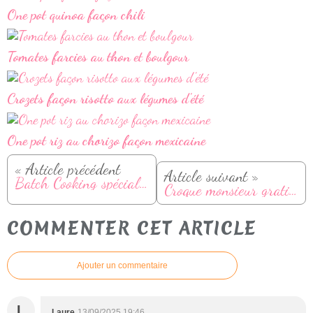
One pot quinoa façon chili
Tomates farcies au thon et boulgour
Crozets façon risotto aux légumes d'été
One pot riz au chorizo façon mexicaine
« Article précédent
Article suivant »
Batch Cooking spécial rentrée
Croque monsieur gratiné à l'air fryer
COMMENTER CET ARTICLE
Ajouter un commentaire
L
Laure
13/09/2025 19:46