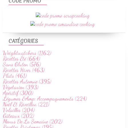
CODE PROMO
CATÉGORIES
Weightwatchers (1162)
Recettes Été (664)
Sans Gluten (576)
Recettes Hiver (463)
Plats (461)
Recettes Automne (395)
Végetarien (393)
Apéritif (300)
Légumes &Amp; Accompagnements (224)
Noël Et Réveillon (221)
Volailles (204)
Gâteaux (202)
Menus De La Semaine (202)
Recettes Printemps (195)