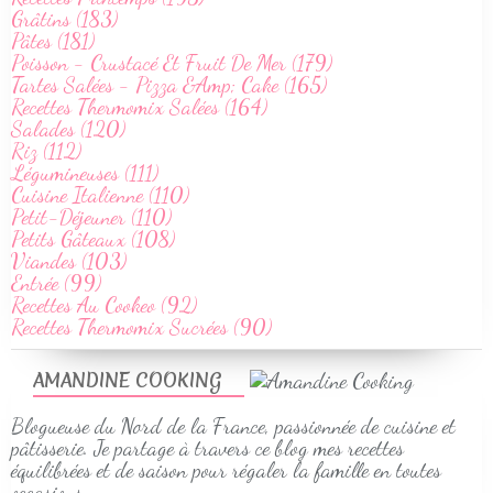
Grâtins (183)
Pâtes (181)
Poisson - Crustacé Et Fruit De Mer (179)
Tartes Salées - Pizza &Amp; Cake (165)
Recettes Thermomix Salées (164)
Salades (120)
Riz (112)
Légumineuses (111)
Cuisine Italienne (110)
Petit-Déjeuner (110)
Petits Gâteaux (108)
Viandes (103)
Entrée (99)
Recettes Au Cookeo (92)
Recettes Thermomix Sucrées (90)
AMANDINE COOKING
Blogueuse du Nord de la France, passionnée de cuisine et
pâtisserie. Je partage à travers ce blog mes recettes
équilibrées et de saison pour régaler la famille en toutes
occasions.