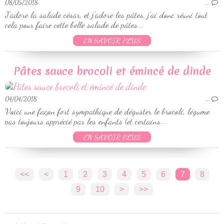
08/05/2018
…
J'adore la salade césar, et j'adore les pâtes, j'ai donc réuni tout
cela pour faire cette belle salade de pâtes...
EN SAVOIR PLUS
Pâtes sauce brocoli et émincé de dinde
04/04/2018
…
Voici une façon fort sympathique de déguster le brocoli, légume
pas toujours apprécié par les enfants (et certains...
EN SAVOIR PLUS
<<
<
1
2
3
4
5
6
7
8
9
10
>
>>