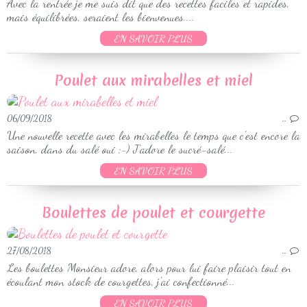
Avec la rentrée je me suis dit que des recettes faciles et rapides,
mais équilibrées, seraient les bienvenues....
EN SAVOIR PLUS
Poulet aux mirabelles et miel
06/09/2018
…
Une nouvelle recette avec les mirabelles le temps que c'est encore la
saison, dans du salé oui ;-) J'adore le sucré-salé...
EN SAVOIR PLUS
Boulettes de poulet et courgette
27/08/2018
…
Les boulettes Monsieur adore, alors pour lui faire plaisir tout en
écoulant mon stock de courgettes, j'ai confectionné...
EN SAVOIR PLUS