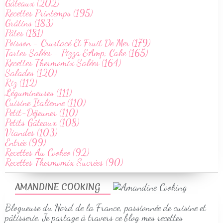
Gâteaux (202)
Recettes Printemps (195)
Grâtins (183)
Pâtes (181)
Poisson - Crustacé Et Fruit De Mer (179)
Tartes Salées - Pizza &Amp; Cake (165)
Recettes Thermomix Salées (164)
Salades (120)
Riz (112)
Légumineuses (111)
Cuisine Italienne (110)
Petit-Déjeuner (110)
Petits Gâteaux (108)
Viandes (103)
Entrée (99)
Recettes Au Cookeo (92)
Recettes Thermomix Sucrées (90)
AMANDINE COOKING
Blogueuse du Nord de la France, passionnée de cuisine et
pâtisserie. Je partage à travers ce blog mes recettes