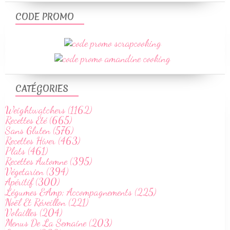
CODE PROMO
CATÉGORIES
Weightwatchers (1162)
Recettes Été (665)
Sans Gluten (576)
Recettes Hiver (463)
Plats (461)
Recettes Automne (395)
Végetarien (394)
Apéritif (300)
Légumes &Amp; Accompagnements (225)
Noël Et Réveillon (221)
Volailles (204)
Menus De La Semaine (203)