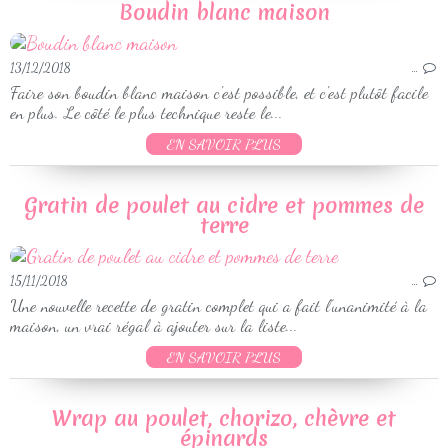
Boudin blanc maison
13/12/2018
…
Faire son boudin blanc maison c'est possible, et c'est plutôt facile
en plus. Le côté le plus technique reste le...
EN SAVOIR PLUS
Gratin de poulet au cidre et pommes de
terre
15/11/2018
…
Une nouvelle recette de gratin complet qui a fait l’unanimité à la
maison, un vrai régal à ajouter sur la liste...
EN SAVOIR PLUS
Wrap au poulet, chorizo, chèvre et
épinards