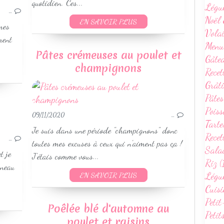
quotidien. Ces...
Légu
VOLAILLES
…
Noël 
EN SAVOIR PLUS
SANS GLUTEN
mes
Volai
WEIGHTWATCHERS
ment
Menu
RECETTES AU COOKEO
Pâtes crémeuses au poulet et
Gâte
RECETTES ÉTÉ
champignons
Recet
RECETTES AUTOMNE
Grâti
Pâtes
Poiss
09/11/2020
…
Tarte
VOLAILLES
Je suis dans une période "champignons" donc
Recet
SANS GLUTEN
…
toutes mes excuses à ceux qui n'aiment pas ça !
Sala
WEIGHTWATCHERS
t je
J'étais comme vous...
Riz (
SAVEURS INDIENNES
gneau
Légum
EN SAVOIR PLUS
RECETTES THERMOMIX SALÉES
Cuisi
Petit
Poêlée blé d'automne au
Petit
poulet et raisins