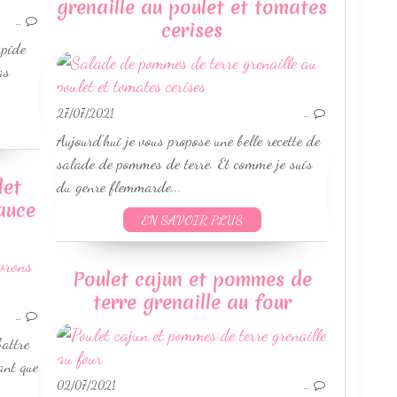
RECETTES AU COOKEO
grenaille au poulet et tomates
RIZ
…
cerises
VOLAILLES
apide
POISSON - CRUSTACÉ ET FRUIT DE MER
as
WEIGHTWATCHERS
RECETTES ÉTÉ
27/07/2021
…
Aujourd'hui je vous propose une belle recette de
salade de pommes de terre. Et comme je suis
let
du genre flemmarde...
sauce
EN SAVOIR PLUS
SALADES
Poulet cajun et pommes de
PÂTES
terre grenaille au four
VOLAILLES
…
WEIGHTWATCHERS
battre
RECETTES ÉTÉ
ant que
02/07/2021
…