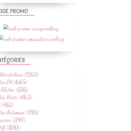
SALADES
ODE PROMO
PÂTES
VOLAILLES
RECETTES PRINTEMPS
ATÉGORIES
htwatchers (1162)
tes Été (665)
 Gluten (576)
RECETTES AU COOKEO
tes Hiver (463)
VOLAILLES
 (461)
PÂTES
ttes Automne (395)
WEIGHTWATCHERS
tarien (394)
RECETTES AUTOMNE
tif (300)