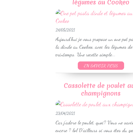
légumes au Cookeo
24/05/2021
Aujourd'hui je vous propose un one pot p
la dinde au Cookeo, avec les légumes de
printemps. Une recette simple...
EN SAVOIR PLUS
Cassolette de poulet a
champignons
23/04/2021
Car j'adore le poulet, quoi? Vous ne savi
encore ? lol D'ailleurs si vous êtes du g