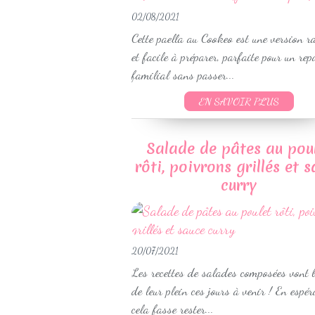
02/08/2021
Cette paella au Cookeo est une version r
et facile à préparer, parfaite pour un rep
familial sans passer...
EN SAVOIR PLUS
Salade de pâtes au pou
rôti, poivrons grillés et 
curry
20/07/2021
Les recettes de salades composées vont 
de leur plein ces jours à venir ! En espér
cela fasse rester...