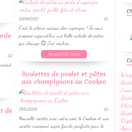
C
20/04/2021
…
C'est la pleine saison des asperges ! Je vous
arde
propose aujourd'hui une belle salade de pâtes
qui change 😊 J'ai réalise...
PLATS MIJOTÉS
EN SAVOIR PLUS
VOLAILLES
…
C
WEIGHTWATCHERS
vaient
RECETTES AUTOMNE
Boulettes de poulet et pâtes
Weig
RECETTES HIVER
aux champignons au Cookeo
Recet
Sans
Recet
Plats
it de
19/11/2020
…
Rece
Nouvelle recette avec notre ami le Cookeo et une
Vége
recette vraiment super facile, parfaite pour le
Apéri
PLATS