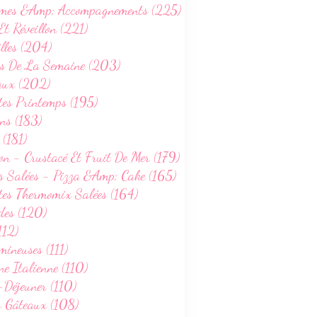
mes &Amp; Accompagnements (225)
Et Réveillon (221)
lles (204)
s De La Semaine (203)
aux (202)
tes Printemps (195)
ns (183)
PLATS
 (181)
PÂTES
on - Crustacé Et Fruit De Mer (179)
VOLAILLES
s Salées - Pizza &Amp; Cake (165)
WEIGHTWATCHERS
tes Thermomix Salées (164)
RECETTES AUTOMNE
des (120)
RECETTES HIVER
112)
ineuses (111)
ne Italienne (110)
-Déjeuner (110)
s Gâteaux (108)