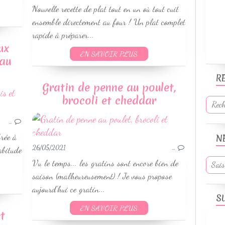
Nouvelle recette de plat tout en un où tout cuit
ensemble directement au four ! Un plat complet
rapide à préparer...
ux
EN SAVOIR PLUS
 au
R
Gratin de penne au poulet,
RECETTES AU COOKEO
brocoli et cheddar
PLATS MIJOTÉS
VOLAILLES
…
WEIGHTWATCHERS
brée à
N
RECETTES PRINTEMPS
26/05/2021
…
abitude
Vu le temps... les gratins sont encore bien de
saison (malheureusement) ! Je vous propose
aujourd'hui ce gratin...
S
EN SAVOIR PLUS
t