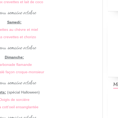
x crevettes et lait de coco
Samedi:
lettes au chèvre et miel
s crevettes et chorizo
Dimanche:
arbonade flamande
alé façon croque-monsieur
M
rts:
(spécial Halloween)
Doigts de sorcière
 cott'oeil ensanglantée