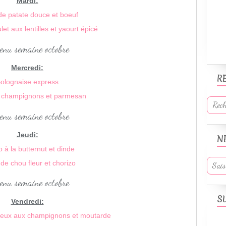
Mardi:
de patate douce et boeuf
et aux lentilles et yaourt épicé
Mercredi:
R
olognaise express
 champignons et parmesan
Jeudi:
N
o à la butternut et dinde
 de chou fleur et chorizo
S
Vendredi:
émeux aux champignons et moutarde