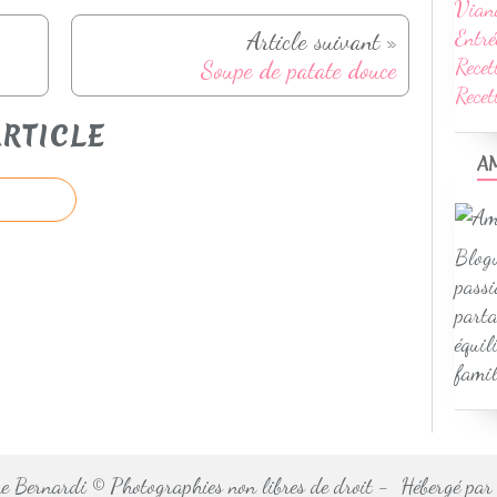
Vian
Entré
Article suivant »
Recet
Soupe de patate douce
Rece
RTICLE
A
Blogu
passi
parta
équil
famil
 Bernardi © Photographies non libres de droit - Hébergé pa