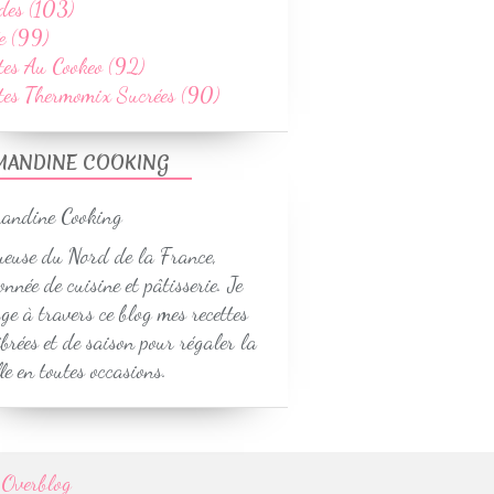
des (103)
e (99)
tes Au Cookeo (92)
ttes Thermomix Sucrées (90)
MANDINE COOKING
euse du Nord de la France,
onnée de cuisine et pâtisserie. Je
ge à travers ce blog mes recettes
ibrées et de saison pour régaler la
le en toutes occasions.
r
Overblog