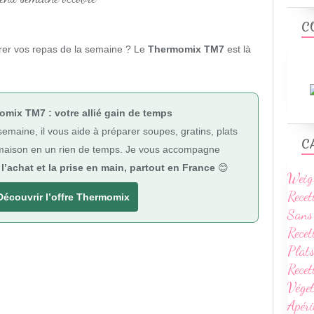
C
rer vos repas de la semaine ? Le
Thermomix TM7
est là
mix TM7 : votre allié gain de temps
emaine, il vous aide à préparer soupes, gratins, plats
C
 maison en un rien de temps. Je vous accompagne
l’achat et la prise en main, partout en France
😊
Weig
Recet
Découvrir l’offre Thermomix
Sans
Recet
Plats
Rece
Vége
Apéri