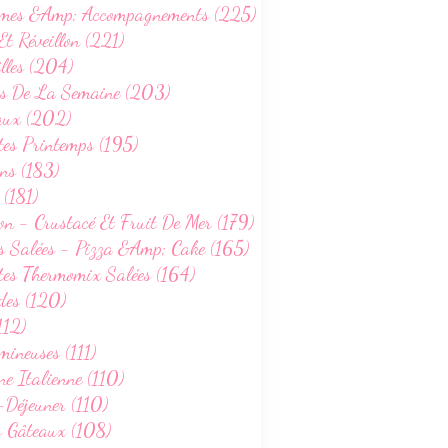
mes &Amp; Accompagnements (225)
Et Réveillon (221)
lles (204)
s De La Semaine (203)
aux (202)
tes Printemps (195)
ns (183)
 (181)
on - Crustacé Et Fruit De Mer (179)
s Salées - Pizza &Amp; Cake (165)
tes Thermomix Salées (164)
des (120)
112)
ineuses (111)
ne Italienne (110)
-Déjeuner (110)
s Gâteaux (108)