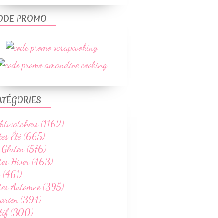
ODE PROMO
ATÉGORIES
htwatchers (1162)
tes Été (665)
 Gluten (576)
tes Hiver (463)
 (461)
ttes Automne (395)
tarien (394)
tif (300)