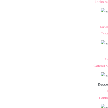
Laska au
Tarte
Tapa
C
Gâteau s
Desse
Panna