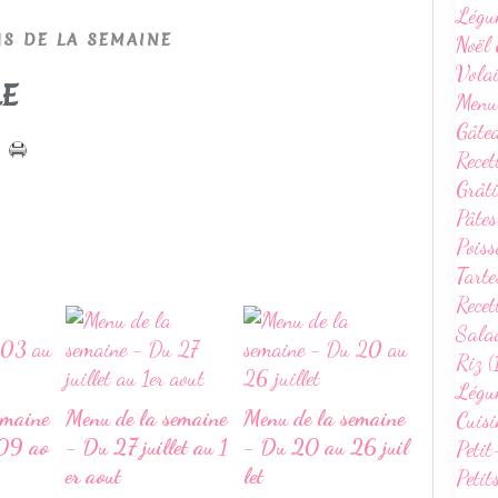
Légu
S DE LA SEMAINE
Noël 
Volai
LE
Menu
Gâte
Recet
Grâti
Pâtes
Poiss
Tarte
Recet
Sala
Riz (
Légum
emaine
Menu de la semaine
Menu de la semaine
Cuisi
09 ao
- Du 27 juillet au 1
- Du 20 au 26 juil
Petit
er aout
let
Petit