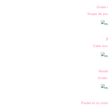
Gratin 
Soupe de poul
B
Cake aux
Risott
Gratin
Poulet et riz cr