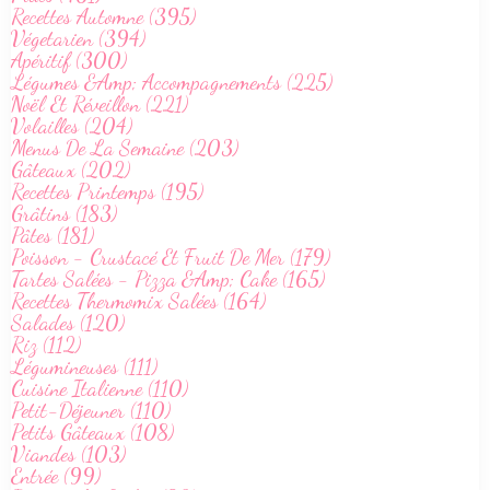
Recettes Automne (395)
Végetarien (394)
Apéritif (300)
Légumes &Amp; Accompagnements (225)
Noël Et Réveillon (221)
Volailles (204)
Menus De La Semaine (203)
Gâteaux (202)
Recettes Printemps (195)
Grâtins (183)
Pâtes (181)
Poisson - Crustacé Et Fruit De Mer (179)
Tartes Salées - Pizza &Amp; Cake (165)
Recettes Thermomix Salées (164)
Salades (120)
Riz (112)
Légumineuses (111)
Cuisine Italienne (110)
Petit-Déjeuner (110)
Petits Gâteaux (108)
Viandes (103)
Entrée (99)