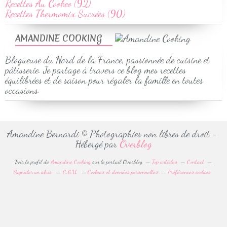
Recettes Au Cookeo (92)
Recettes Thermomix Sucrées (90)
AMANDINE COOKING
Blogueuse du Nord de la France, passionnée de cuisine et
pâtisserie. Je partage à travers ce blog mes recettes
équilibrées et de saison pour régaler la famille en toutes
occasions.
Amandine Bernardi © Photographies non libres de droit -
Hébergé par
Overblog
Voir le profil de
Amandine Cooking
sur le portail Overblog
Top articles
Contact
Signaler un abus
C.G.U.
Cookies et données personnelles
Préférences cookies