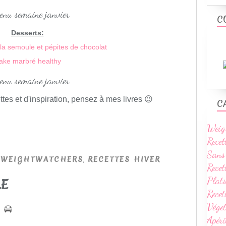
C
Desserts:
la semoule et pépites de chocolat
ake marbré healthy
tes et d'inspiration, pensez à mes livres 😉
C
Weig
Recet
Sans
,
,
WEIGHTWATCHERS
RECETTES HIVER
Recet
Plats
LE
Rece
Vége
Apéri