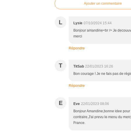
Ajouter un commentaire
L
Lysie
07/10/2024 15:44
Bonjour amandine<br /> Je decouuvre
merci
Répondre
T
TitSab
22/01/2023 16:26
Bon courage ! Je ne fais pas de régim
Répondre
E
Eve
22/01/2023 08:06
Bonjour Amandine,bonne idee pour c
contraire.J'ai prevu le menu du merc
France.