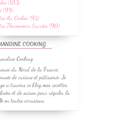
des (103)
e (99)
tes Au Cookeo (92)
ttes Thermomix Sucrées (90)
MANDINE COOKING
euse du Nord de la France,
onnée de cuisine et pâtisserie. Je
ge à travers ce blog mes recettes
ibrées et de saison pour régaler la
le en toutes occasions.