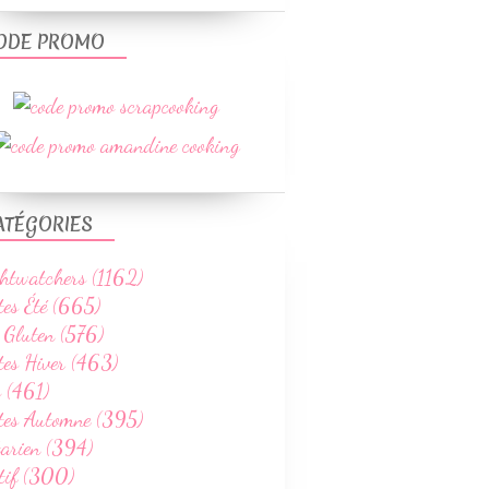
ODE PROMO
ATÉGORIES
htwatchers (1162)
tes Été (665)
 Gluten (576)
tes Hiver (463)
 (461)
ttes Automne (395)
tarien (394)
tif (300)