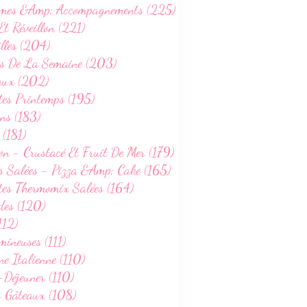
mes &Amp; Accompagnements (225)
Et Réveillon (221)
lles (204)
s De La Semaine (203)
aux (202)
tes Printemps (195)
ns (183)
 (181)
on - Crustacé Et Fruit De Mer (179)
s Salées - Pizza &Amp; Cake (165)
tes Thermomix Salées (164)
des (120)
112)
ineuses (111)
ne Italienne (110)
-Déjeuner (110)
s Gâteaux (108)