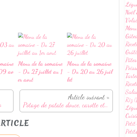
Légu
Noël 
Volai
Menu
Gâte
Recet
Grâti
Pâtes
emaine
Menu de la semaine
Menu de la semaine
Poiss
09 ao
- Du 27 juillet au 1
- Du 20 au 26 juil
Tarte
er aout
let
Recet
Sala
Article suivant »
Riz (
o
Potage de patate douce, carotte et haricots rouges au lait coco
Légum
Cuisi
RTICLE
Petit
Petit