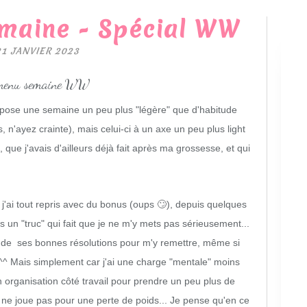
emaine - Spécial WW
21 JANVIER 2023
pose une semaine un peu plus "légère" que d'habitude
, n'ayez crainte), mais celui-ci à un axe un peu plus light
ue j'avais d'ailleurs déjà fait après ma grossesse, et qui
.. j'ai tout repris avec du bonus (oups 🙄), depuis quelques
rs un "truc" qui fait que je ne m'y mets pas sérieusement...
t de ses bonnes résolutions pour m'y remettre, même si
 ^^ Mais simplement car j'ai une charge "mentale" moins
 organisation côté travail pour prendre un peu plus de
e ne joue pas pour une perte de poids... Je pense qu'en ce