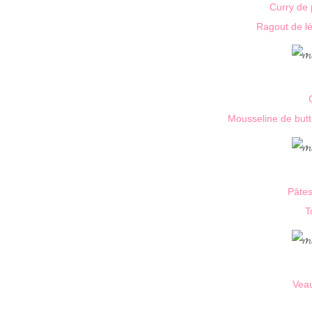
Curry de 
Ragout de lé
Mousseline de butte
Pâtes
T
Veau