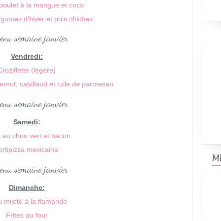
poulet à la mangue et coco
gumes d'hiver et pois chiches
Vendredi:
Croziflette (légère)
rnut, cabillaud et tuile de parmesan
Samedi:
 au chou vert et bacon
ortipizza mexicaine
M
Dimanche:
 mijoté à la flamande
Frites au four