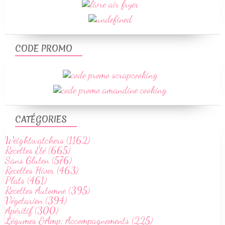
CODE PROMO
CATÉGORIES
Weightwatchers (1162)
Recettes Été (665)
Sans Gluten (576)
Recettes Hiver (463)
Plats (461)
Recettes Automne (395)
Végetarien (394)
Apéritif (300)
Légumes &Amp; Accompagnements (225)