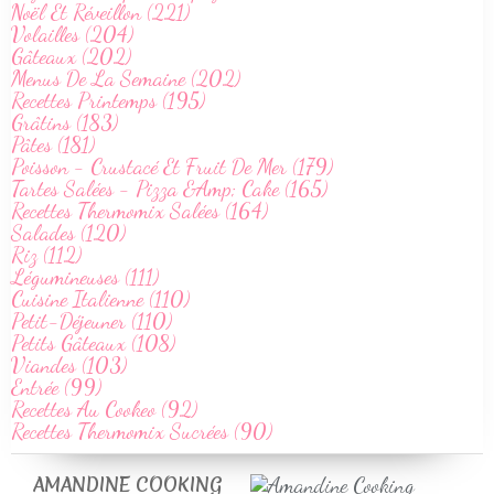
Noël Et Réveillon (221)
Volailles (204)
Gâteaux (202)
Menus De La Semaine (202)
Recettes Printemps (195)
Grâtins (183)
Pâtes (181)
Poisson - Crustacé Et Fruit De Mer (179)
Tartes Salées - Pizza &Amp; Cake (165)
Recettes Thermomix Salées (164)
Salades (120)
Riz (112)
Légumineuses (111)
Cuisine Italienne (110)
Petit-Déjeuner (110)
Petits Gâteaux (108)
Viandes (103)
Entrée (99)
Recettes Au Cookeo (92)
Recettes Thermomix Sucrées (90)
AMANDINE COOKING