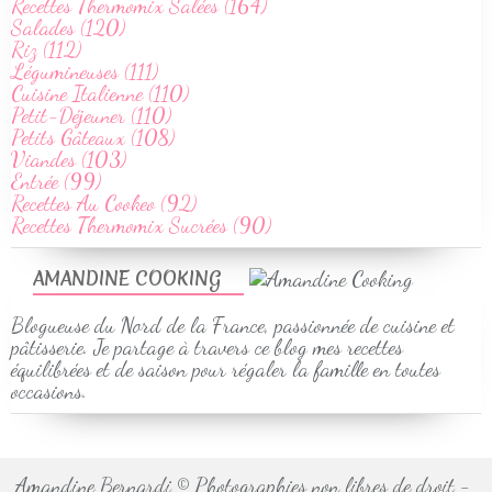
Recettes Thermomix Salées (164)
Salades (120)
Riz (112)
Légumineuses (111)
Cuisine Italienne (110)
Petit-Déjeuner (110)
Petits Gâteaux (108)
Viandes (103)
Entrée (99)
Recettes Au Cookeo (92)
Recettes Thermomix Sucrées (90)
AMANDINE COOKING
Blogueuse du Nord de la France, passionnée de cuisine et
pâtisserie. Je partage à travers ce blog mes recettes
équilibrées et de saison pour régaler la famille en toutes
occasions.
Amandine Bernardi © Photographies non libres de droit -