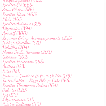
Recettes Été (665)
Sans Gluten (576)
Recettes Hiver (463)
Plats (461)
Recettes Automne (395)
Végetarien (394)
Apéritif (300)
Légumes &Amp; Accompagnements (225)
Noël Et Réveillon (221)
Volailles (204)
Menus De La Semaine (203)
Gâteaux (202)
Recettes Printemps (195)
Grâtins (183)
Pâtes (181)
Poisson - Crustacé Et Fruit De Mer (179)
Tartes Salées - Pizza &Amp; Cake (165)
Recettes Thermomix Salées (164)
Salades (120)
Riz (112)
Légumineuses (111)
Cuisine Italienne (110)