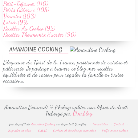
Petit-Déjeuner (110)
Petits Gâteaux (108)
Viandes (103)
Entrée (99)
Recettes Au Cookeo (92)
Recettes Thermomix Sucrées (90)
AMANDINE COOKING
Blogueuse du Nord de la France, passionnée de cuisine et
pâtisserie. Je partage à travers ce blog mes recettes
équilibrées et de saison pour régaler la famille en toutes
occasions.
Amandine Bernardi © Photographies non libres de droit -
Hébergé par
Overblog
Voir le profil de
Amandine Cooking
sur le portail Overblog
Top articles
Contact
Signaler un abus
C.G.U.
Cookies et données personnelles
Préférences cookies