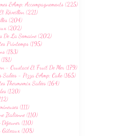
mes &Amp; Accompagnements (225)
RECETTES AU COOKEO
Et Réveillon (221)
VÉGETARIEN
lles (204)
WEIGHTWATCHERS
aux (202)
CUISINE ITALIENNE
s De La Semaine (202)
RECETTES ÉTÉ
tes Printemps (195)
ns (183)
 (181)
on - Crustacé Et Fruit De Mer (179)
s Salées - Pizza &Amp; Cake (165)
tes Thermomix Salées (164)
LÉGUMES & ACCOMPAGNEMENTS
des (120)
SANS GLUTEN
112)
WEIGHTWATCHERS
ineuses (111)
RECETTES PRINTEMPS
ne Italienne (110)
-Déjeuner (110)
s Gâteaux (108)