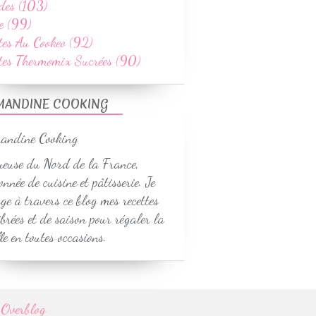
des (103)
e (99)
tes Au Cookeo (92)
ttes Thermomix Sucrées (90)
RIZ
LÉGUMES & ACCOMPAGNEMENTS
MANDINE COOKING
SANS GLUTEN
WEIGHTWATCHERS
SAVEURS INDIENNES
euse du Nord de la France,
RECETTES AU COOKEO
onnée de cuisine et pâtisserie. Je
RECETTES PRINTEMPS
ge à travers ce blog mes recettes
ibrées et de saison pour régaler la
le en toutes occasions.
r
Overblog