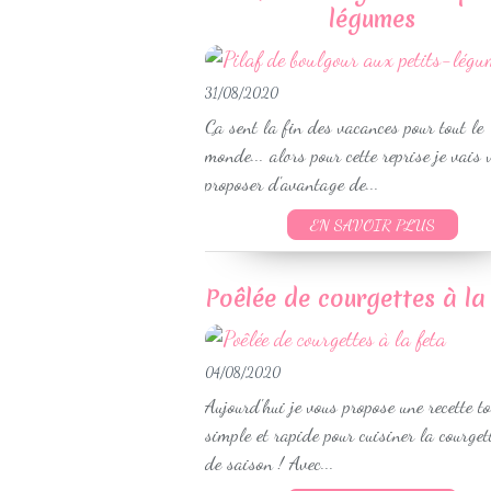
légumes
31/08/2020
Ça sent la fin des vacances pour tout le
monde... alors pour cette reprise je vais 
proposer d'avantage de...
EN SAVOIR PLUS
Poêlée de courgettes à la
04/08/2020
Aujourd'hui je vous propose une recette to
simple et rapide pour cuisiner la courget
de saison ! Avec...