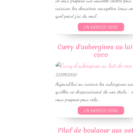
Je vous propose une nouvelle recette pour
cuisiner les dernières courgettes (vous v
quel point j'ai du mal...
EN SAVOIR PLUS
Curry d'aubergines au lai
coco
22/09/2020
Aujourd'hui on cuisine les aubergines av
qu'elles ne disparaissent de nos étals... e
vous propose pour cela...
EN SAVOIR PLUS
Pilaf de boulgour aux pet