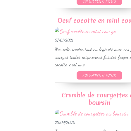
EN SAVOIR PLUS
Oeuf cocotte en mini co
07/01/2021
Nouvelle recette tout en légèreté avec ces 
courges toutes mignonnes farcies façon 
cocotte, c'est une...
EN SAVOIR PLUS
Crumble de courgettes 
boursin
29/09/2020