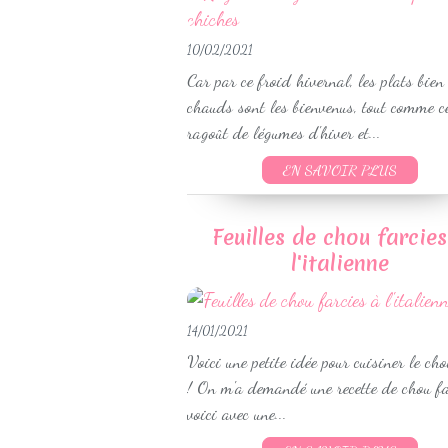
10/02/2021
Car par ce froid hivernal, les plats bien
chauds sont les bienvenus, tout comme c
ragoût de légumes d'hiver et...
EN SAVOIR PLUS
Feuilles de chou farcies
l'italienne
14/01/2021
Voici une petite idée pour cuisiner le cho
! On m'a demandé une recette de chou fa
voici avec une...