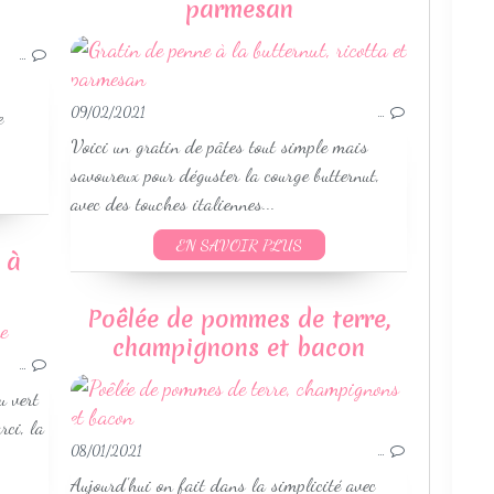
LÉGUMES & ACCOMPAGNEMENTS
parmesan
LÉGUMINEUSES
VÉGETARIEN
…
SANS GLUTEN
WEIGHTWATCHERS
09/02/2021
…
e
PLATS MIJOTÉS
Voici un gratin de pâtes tout simple mais
RECETTES HIVER
savoureux pour déguster la courge butternut,
avec des touches italiennes...
EN SAVOIR PLUS
 à
Poêlée de pommes de terre,
VIANDES
champignons et bacon
LÉGUMES & ACCOMPAGNEMENTS
…
CUISINE ITALIENNE
u vert
WEIGHTWATCHERS
rci, la
SANS GLUTEN
08/01/2021
…
RECETTES AUTOMNE
Aujourd'hui on fait dans la simplicité avec