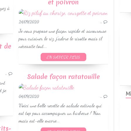
et poivron
WEIGHTWATCHERS
oyez à
RECETTES ÉTÉ
24/09/2020
…
Je vous propose une façon rapide et savoureuse
pour cuisiner le riz, j'adore le risotto mais il
t de
nécessite tout...
EN SAVOIR PLUS
LÉGUMINEUSES
LÉGUMES & ACCOMPAGNEMENTS
…
Salade façon ratatouille
VÉGETARIEN
ant
SANS GLUTEN
t je
M
RECETTES AU COOKEO
04/09/2020
…
WEIGHTWATCHERS
Voici une belle recette de salade estivale qui
RECETTES ÉTÉ
est top pour accompagner un barbecue ! Non
mais est-elle encore...
its-