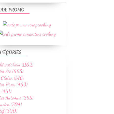
ODE PROMO
PLATS
PÂTES
LÉGUMES & ACCOMPAGNEMENTS
ATÉGORIES
WEIGHTWATCHERS
CUISINE ITALIENNE
htwatchers (1162)
RECETTES ÉTÉ
tes Été (665)
 Gluten (576)
tes Hiver (463)
 (461)
ttes Automne (395)
tarien (394)
LÉGUMES & ACCOMPAGNEMENTS
tif (300)
APÉRITIF