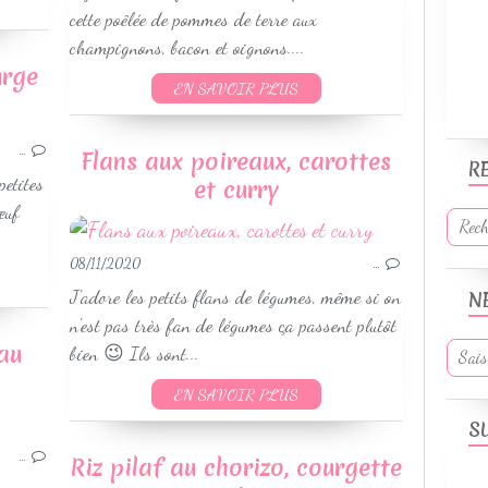
RECETTES HIVER
cette poêlée de pommes de terre aux
champignons, bacon et oignons....
urge
EN SAVOIR PLUS
LÉGUMES & ACCOMPAGNEMENTS
SANS GLUTEN
…
Flans aux poireaux, carottes
R
WEIGHTWATCHERS
petites
et curry
RECETTES AUTOMNE
œuf
RECETTES HIVER
08/11/2020
…
J'adore les petits flans de légumes, même si on
N
n'est pas très fan de légumes ça passent plutôt
au
bien 😉 Ils sont...
EN SAVOIR PLUS
S
LÉGUMES & ACCOMPAGNEMENTS
GRÂTINS
…
Riz pilaf au chorizo, courgette
VÉGETARIEN