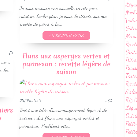
Légu
Je vous propose une nouvelle recette pour
Noël 
cuisiner l'aubergine, je vous le disais sur ma
Volai
recette de pâtes à la...
Gâte
Menu
EN SAVOIR PLUS
Recet
LÉGUMES & ACCOMPAGNEMENTS
Grâti
VÉGETARIEN
…
Flans aux asperges vertes et
Pâtes
SANS GLUTEN
e vous
parmesan : recette légère de
Poiss
WEIGHTWATCHERS
r les
saison
Tarte
RECETTES ÉTÉ
Recet
Sala
Riz (
29/05/2020
…
Légum
niers
Voici une idée d’accompagnement léger et de
Cuisi
u
saison : des flans aux asperges vertes et
Petit
parmesan. Profitons vite...
Petit