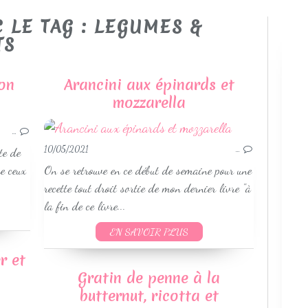
C LE TAG : LEGUMES &
TS
on
Arancini aux épinards et
mozzarella
LÉGUMES & ACCOMPAGNEMENTS
SANS GLUTEN
…
VÉGETARIEN
10/05/2021
…
te de
WEIGHTWATCHERS
e ceux
On se retrouve en ce début de semaine pour une
RECETTES PRINTEMPS
recette tout droit sortie de mon dernier livre "à
la fin de ce livre...
EN SAVOIR PLUS
r et
Gratin de penne à la
butternut, ricotta et