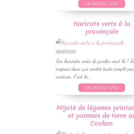
EN SAVOIR PLUS
Haricots verts à la
provençale
16/07/2020
Les haricots verts du jardin sont là ! J
propose donc une recette toute simple pou
cuisiner. C'est la...
EN SAVOIR PLUS
Mijoté de légumes printa
et pommes de terre a
Cookeo