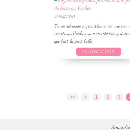
25/05/2020
On se retrouve aujourd'hui avec une nouv
recette au Cookeo, une recette très printa
qui fait la part belle...
EN SAVOIR PLUS
<<
<
1
2
3
Amandine