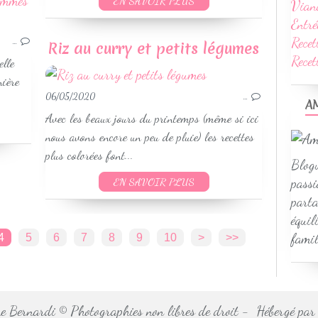
EN SAVOIR PLUS
Vian
RECETTES AU COOKEO
Entré
LÉGUMES & ACCOMPAGNEMENTS
WEIGHTWATCHERS
Recet
…
Riz au curry et petits légumes
SANS GLUTEN
Rece
elle
RECETTES PRINTEMPS
nière
06/05/2020
…
A
Avec les beaux jours du printemps (même si ici
nous avons encore un peu de pluie) les recettes
plus colorées font...
Blogu
passi
EN SAVOIR PLUS
parta
équil
famil
4
5
6
7
8
9
10
>
>>
 Bernardi © Photographies non libres de droit - Hébergé pa