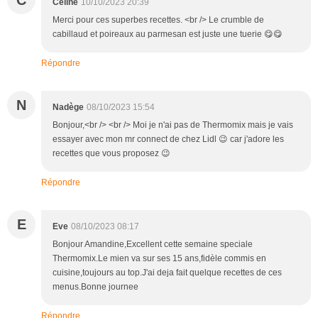
Celine
10/10/2023 20:39
Merci pour ces superbes recettes. <br /> Le crumble de
cabillaud et poireaux au parmesan est juste une tuerie 😋😋
Répondre
N
Nadège
08/10/2023 15:54
Bonjour,<br /> <br /> Moi je n'ai pas de Thermomix mais je vais
essayer avec mon mr connect de chez Lidl 😉 car j'adore les
recettes que vous proposez 😉
Répondre
E
Eve
08/10/2023 08:17
Bonjour Amandine,Excellent cette semaine speciale
Thermomix.Le mien va sur ses 15 ans,fidèle commis en
cuisine,toujours au top.J'ai deja fait quelque recettes de ces
menus.Bonne journee
Répondre