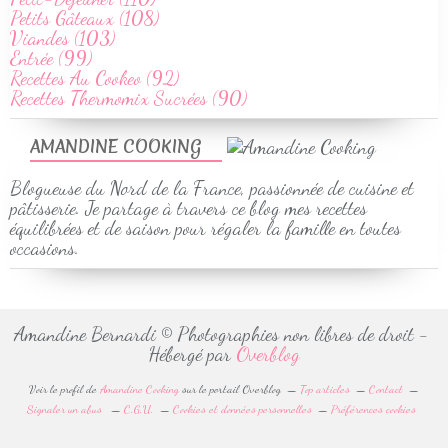
Petits Gâteaux (108)
Viandes (103)
Entrée (99)
Recettes Au Cookeo (92)
Recettes Thermomix Sucrées (90)
AMANDINE COOKING
Blogueuse du Nord de la France, passionnée de cuisine et
pâtisserie. Je partage à travers ce blog mes recettes
équilibrées et de saison pour régaler la famille en toutes
occasions.
Amandine Bernardi © Photographies non libres de droit -
Hébergé par
Overblog
Voir le profil de
Amandine Cooking
sur le portail Overblog
Top articles
Contact
Signaler un abus
C.G.U.
Cookies et données personnelles
Préférences cookies