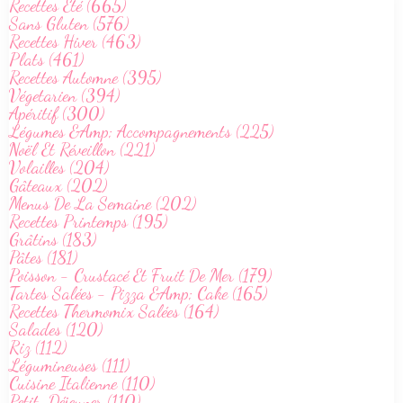
Recettes Été (665)
Sans Gluten (576)
Recettes Hiver (463)
Plats (461)
Recettes Automne (395)
Végetarien (394)
Apéritif (300)
Légumes &Amp; Accompagnements (225)
Noël Et Réveillon (221)
Volailles (204)
Gâteaux (202)
Menus De La Semaine (202)
Recettes Printemps (195)
Grâtins (183)
Pâtes (181)
Poisson - Crustacé Et Fruit De Mer (179)
Tartes Salées - Pizza &Amp; Cake (165)
Recettes Thermomix Salées (164)
Salades (120)
Riz (112)
Légumineuses (111)
Cuisine Italienne (110)
Petit-Déjeuner (110)