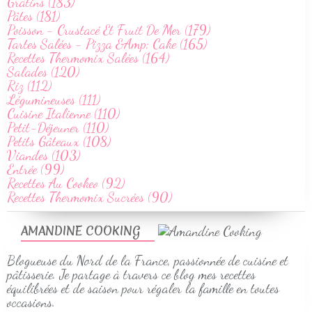
Grâtins (183)
Pâtes (181)
Poisson - Crustacé Et Fruit De Mer (179)
Tartes Salées - Pizza &Amp; Cake (165)
Recettes Thermomix Salées (164)
Salades (120)
Riz (112)
Légumineuses (111)
Cuisine Italienne (110)
Petit-Déjeuner (110)
Petits Gâteaux (108)
Viandes (103)
Entrée (99)
Recettes Au Cookeo (92)
Recettes Thermomix Sucrées (90)
AMANDINE COOKING
Blogueuse du Nord de la France, passionnée de cuisine et
pâtisserie. Je partage à travers ce blog mes recettes
équilibrées et de saison pour régaler la famille en toutes
occasions.