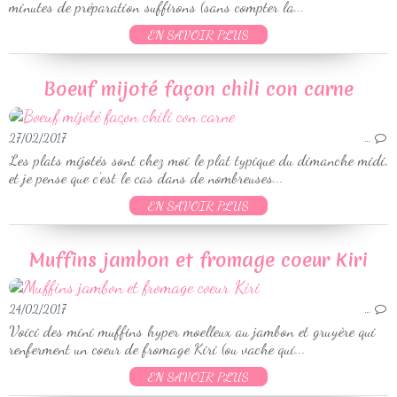
minutes de préparation suffirons (sans compter la...
EN SAVOIR PLUS
Boeuf mijoté façon chili con carne
27/02/2017
…
Les plats mijotés sont chez moi le plat typique du dimanche midi,
et je pense que c'est le cas dans de nombreuses...
EN SAVOIR PLUS
Muffins jambon et fromage coeur Kiri
24/02/2017
…
Voici des mini muffins hyper moelleux au jambon et gruyère qui
renferment un coeur de fromage Kiri (ou vache qui...
EN SAVOIR PLUS