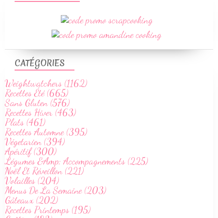
CATÉGORIES
Weightwatchers (1162)
Recettes Été (665)
Sans Gluten (576)
Recettes Hiver (463)
Plats (461)
Recettes Automne (395)
Végetarien (394)
Apéritif (300)
Légumes &Amp; Accompagnements (225)
Noël Et Réveillon (221)
Volailles (204)
Menus De La Semaine (203)
Gâteaux (202)
Recettes Printemps (195)