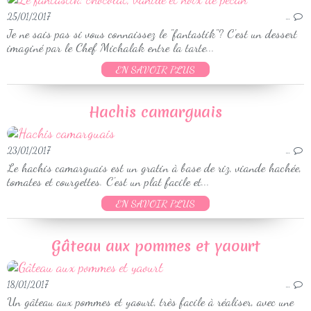
25/01/2017
…
Je ne sais pas si vous connaissez le "fantastik"? C'est un dessert
imaginé par le Chef Michalak entre la tarte...
EN SAVOIR PLUS
Hachis camarguais
23/01/2017
…
Le hachis camarguais est un gratin à base de riz, viande hachée,
tomates et courgettes. C'est un plat facile et...
EN SAVOIR PLUS
Gâteau aux pommes et yaourt
18/01/2017
…
Un gâteau aux pommes et yaourt, très facile à réaliser, avec une