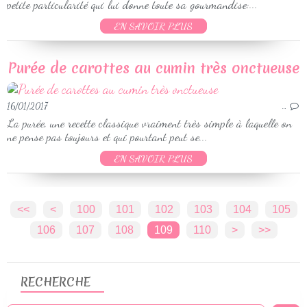
petite particularité qui lui donne toute sa gourmandise:...
EN SAVOIR PLUS
Purée de carottes au cumin très onctueuse
16/01/2017
…
La purée, une recette classique vraiment très simple à laquelle on
ne pense pas toujours et qui pourtant peut se...
EN SAVOIR PLUS
<<
<
100
101
102
103
104
105
106
107
108
109
110
120
130
>
>>
RECHERCHE