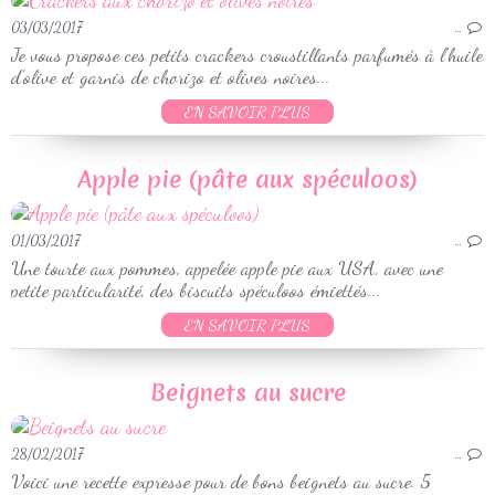
03/03/2017
…
Je vous propose ces petits crackers croustillants parfumés à l'huile
d'olive et garnis de chorizo et olives noires...
EN SAVOIR PLUS
Apple pie (pâte aux spéculoos)
01/03/2017
…
Une tourte aux pommes, appelée apple pie aux USA, avec une
petite particularité, des biscuits spéculoos émiettés...
EN SAVOIR PLUS
Beignets au sucre
28/02/2017
…
Voici une recette expresse pour de bons beignets au sucre. 5