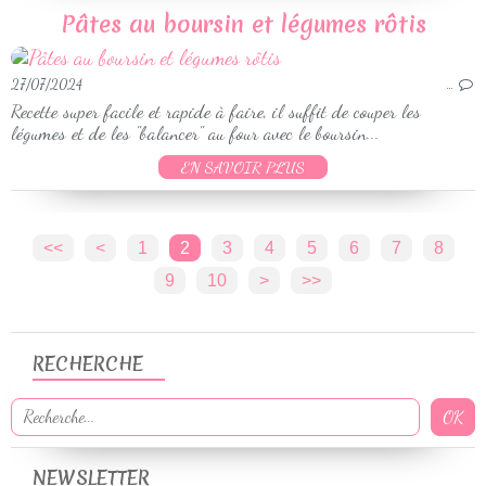
Pâtes au boursin et légumes rôtis
27/07/2024
…
Recette super facile et rapide à faire, il suffit de couper les
légumes et de les "balancer" au four avec le boursin...
EN SAVOIR PLUS
<<
<
1
2
3
4
5
6
7
8
9
10
20
>
>>
RECHERCHE
NEWSLETTER