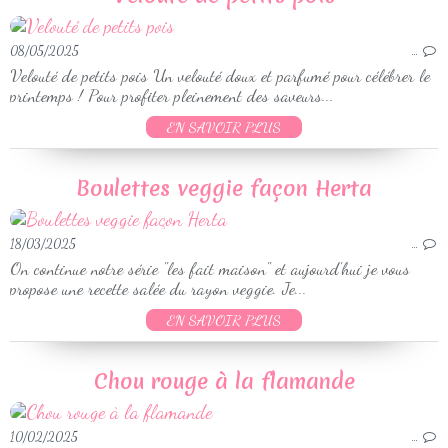
08/05/2025
…
Velouté de petits pois Un velouté doux et parfumé pour célébrer le
printemps ! Pour profiter pleinement des saveurs...
EN SAVOIR PLUS
Boulettes veggie façon Herta
18/03/2025
…
On continue notre série "les fait maison" et aujourd'hui je vous
propose une recette salée du rayon veggie. Je...
EN SAVOIR PLUS
Chou rouge à la flamande
10/02/2025
…