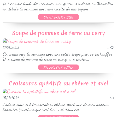
Tout comme lundi dernier avec mon gratin d'endives au Maroilles,
on débute la semaine avec une recette de ma région...
EN SAVOIR PLUS
Soupe de pommes de terre au curry
13/01/2025
…
On commence la semaine avec une petite soupe pour se réchauffer.
Une soupe de pomme de terre au curry, une recette...
EN SAVOIR PLUS
Croissants apéritifs au chèvre et miel
07/11/2024
…
J’adore vraiment l’association chèvre-miel, une de mes saveurs
favorites (qu’est-ce que c’est bon…) et dans ces...