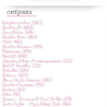
CATÉGORIES
Weightwatchers (1162)
Recettes Été (665)
Sans Gluten (576)
Recettes Hiver (463)
Plats (461)
Recettes Automne (395)
Végetarien (394)
Apéritif (300)
Légumes &Amp; Accompagnements (225)
Noël Et Réveillon (221)
Volailles (204)
Gâteaux (202)
Menus De La Semaine (202)
Recettes Printemps (195)
Grâtins (183)
Pâtes (181)
Poisson - Crustacé Et Fruit De Mer (179)
Tartes Salées - Pizza &Amp; Cake (165)