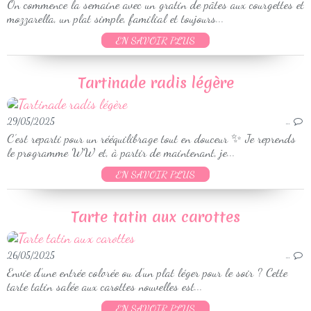
On commence la semaine avec un gratin de pâtes aux courgettes et
mozzarella, un plat simple, familial et toujours...
EN SAVOIR PLUS
Tartinade radis légère
29/05/2025
…
C’est reparti pour un rééquilibrage tout en douceur ✨ Je reprends
le programme WW et, à partir de maintenant, je...
EN SAVOIR PLUS
Tarte tatin aux carottes
26/05/2025
…
Envie d’une entrée colorée ou d’un plat léger pour le soir ? Cette
tarte tatin salée aux carottes nouvelles est...
EN SAVOIR PLUS