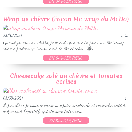
EN SAVOIR PLUS
Wrap au chèvre (Façon Mc wrap du McDo)
28/10/2024
…
Quand je vais au McDo, je prends presque toujours un Mc Wrap
chèvre, j'adore ça (sinon c'est le Mc chicken 😅)....
EN SAVOIR PLUS
Cheesecake salé au chèvre et tomates
cerises
03/08/2024
…
Aujourd'hui je vous propose une jolie recette de cheesecake salé à
préparer à l'apéritif, qui devrait faire son...
EN SAVOIR PLUS