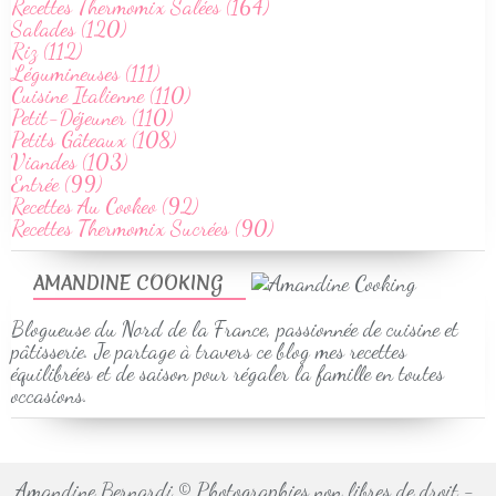
Recettes Thermomix Salées (164)
Salades (120)
Riz (112)
Légumineuses (111)
Cuisine Italienne (110)
Petit-Déjeuner (110)
Petits Gâteaux (108)
Viandes (103)
Entrée (99)
Recettes Au Cookeo (92)
Recettes Thermomix Sucrées (90)
AMANDINE COOKING
Blogueuse du Nord de la France, passionnée de cuisine et
pâtisserie. Je partage à travers ce blog mes recettes
équilibrées et de saison pour régaler la famille en toutes
occasions.
Amandine Bernardi © Photographies non libres de droit -