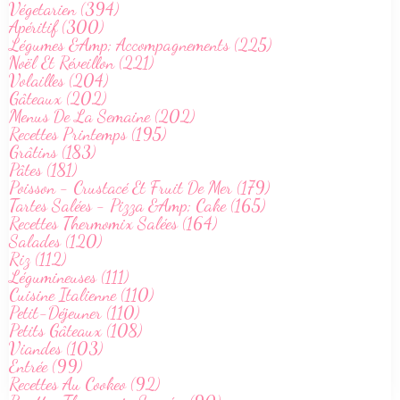
Végetarien (394)
Apéritif (300)
Légumes &Amp; Accompagnements (225)
Noël Et Réveillon (221)
Volailles (204)
Gâteaux (202)
Menus De La Semaine (202)
Recettes Printemps (195)
Grâtins (183)
Pâtes (181)
Poisson - Crustacé Et Fruit De Mer (179)
Tartes Salées - Pizza &Amp; Cake (165)
Recettes Thermomix Salées (164)
Salades (120)
Riz (112)
Légumineuses (111)
Cuisine Italienne (110)
Petit-Déjeuner (110)
Petits Gâteaux (108)
Viandes (103)
Entrée (99)
Recettes Au Cookeo (92)