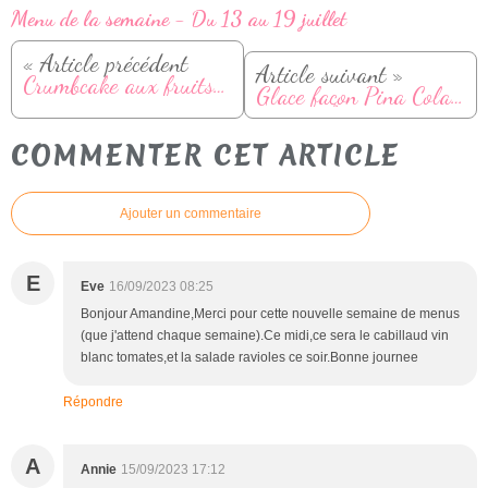
Menu de la semaine - Du 13 au 19 juillet
« Article précédent
Article suivant »
Crumbcake aux fruits rouges et chocolat blanc
Glace façon Pina Colada
COMMENTER CET ARTICLE
Ajouter un commentaire
E
Eve
16/09/2023 08:25
Bonjour Amandine,Merci pour cette nouvelle semaine de menus
(que j'attend chaque semaine).Ce midi,ce sera le cabillaud vin
blanc tomates,et la salade ravioles ce soir.Bonne journee
Répondre
A
Annie
15/09/2023 17:12