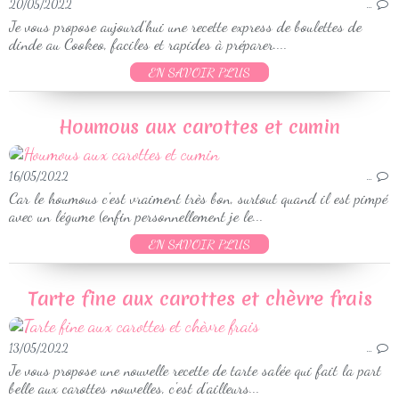
20/05/2022
…
Je vous propose aujourd'hui une recette express de boulettes de
dinde au Cookeo, faciles et rapides à préparer....
EN SAVOIR PLUS
Houmous aux carottes et cumin
16/05/2022
…
Car le houmous c'est vraiment très bon, surtout quand il est pimpé
avec un légume (enfin personnellement je le...
EN SAVOIR PLUS
Tarte fine aux carottes et chèvre frais
13/05/2022
…
Je vous propose une nouvelle recette de tarte salée qui fait la part
belle aux carottes nouvelles, c'est d'ailleurs...