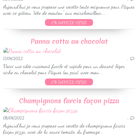
Aujourd'hui je vous propose une recette toute mignonne pour Pâques
avec ce gâteau "tête de mouton" aux marshmallow,...
EN SAVOIR PLUS
Panna cotta au chocolat
11/04/2022
…
Voici une idée vraiment facile et rapide pour un dessert léger
riche en chocolat pour Pâques (ou pas), avec mon...
EN SAVOIR PLUS
Champignons farcis façon pizza
08/04/2022
…
Aujourd'hui je vous propose une recette de champignons farcis
façon pizza, avec de la sauce tomate, du fromage...