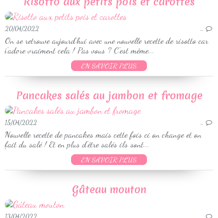
Risotto aux petits pois et carottes
20/04/2022
…
On se retrouve aujourd'hui avec une nouvelle recette de risotto car
j'adore vraiment cela ! Pas vous ? C'est même...
EN SAVOIR PLUS
Pancakes salés au jambon et fromage
15/04/2022
…
Nouvelle recette de pancakes mais cette fois ci on change et on
fait du salé ! Et en plus d'être salés ils sont...
EN SAVOIR PLUS
Gâteau mouton
13/04/2022
…