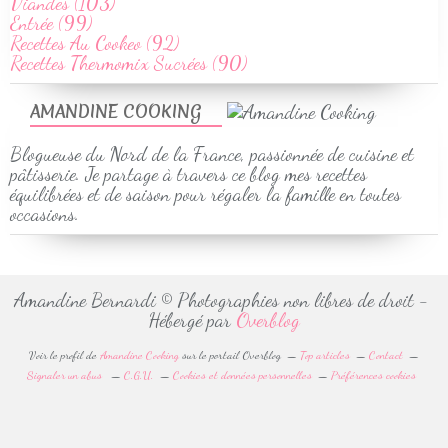
Viandes (103)
Entrée (99)
Recettes Au Cookeo (92)
Recettes Thermomix Sucrées (90)
AMANDINE COOKING
Blogueuse du Nord de la France, passionnée de cuisine et
pâtisserie. Je partage à travers ce blog mes recettes
équilibrées et de saison pour régaler la famille en toutes
occasions.
Amandine Bernardi © Photographies non libres de droit -
Hébergé par
Overblog
Voir le profil de
Amandine Cooking
sur le portail Overblog
Top articles
Contact
Signaler un abus
C.G.U.
Cookies et données personnelles
Préférences cookies