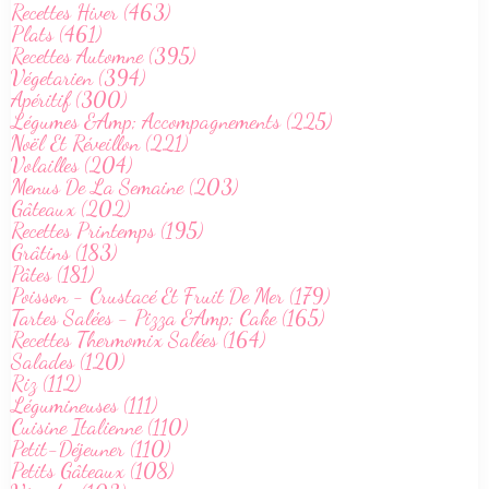
Recettes Hiver (463)
Plats (461)
Recettes Automne (395)
Végetarien (394)
Apéritif (300)
Légumes &Amp; Accompagnements (225)
Noël Et Réveillon (221)
Volailles (204)
Menus De La Semaine (203)
Gâteaux (202)
Recettes Printemps (195)
Grâtins (183)
Pâtes (181)
Poisson - Crustacé Et Fruit De Mer (179)
Tartes Salées - Pizza &Amp; Cake (165)
Recettes Thermomix Salées (164)
Salades (120)
Riz (112)
Légumineuses (111)
Cuisine Italienne (110)
Petit-Déjeuner (110)
Petits Gâteaux (108)