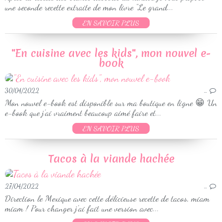
une seconde recette extraite de mon livre "Le grand...
EN SAVOIR PLUS
"En cuisine avec les kids", mon nouvel e-
book
30/04/2022
…
Mon nouvel e-book est disponible sur ma boutique en ligne 😁 Un
e-book que j'ai vraiment beaucoup aimé faire et...
EN SAVOIR PLUS
Tacos à la viande hachée
27/04/2022
…
Direction le Mexique avec cette délicieuse recette de tacos, miam
miam ! Pour changer j'ai fait une version avec...