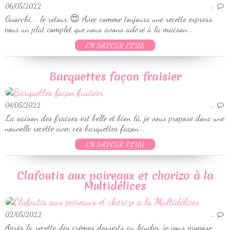
06/05/2022
…
Gnocchi... le retour 😍 Avec comme toujours une recette express
pour un plat complet que nous avons adoré à la maison...
EN SAVOIR PLUS
Barquettes façon fraisier
04/05/2022
…
La saison des fraises est belle et bien là, je vous propose donc une
nouvelle recette avec ces barquettes façon...
EN SAVOIR PLUS
Clafoutis aux poireaux et chorizo à la
Multidélices
02/05/2022
…
Après la recette des crèmes desserts au kinder, je vous propose