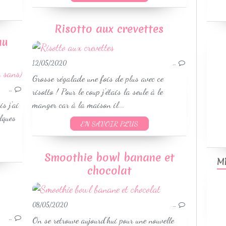
Risotto aux crevettes
au
12/05/2020
…
RECETTES AU COOKEO
Grosse régalade une fois de plus avec ce
PLATS
…
risotto ! Pour le coup j'étais la seule à le
PÂTES
is j'ai
manger car à la maison il...
VOLAILLES
lques
EN SAVOIR PLUS
WEIGHTWATCHERS
SAVEURS INDIENNES
RECETTES PRINTEMPS
Smoothie bowl banane et
M
chocolat
PLATS MIJOTÉS
08/05/2020
…
VIANDES
…
On se retrouve aujourd'hui pour une nouvelle