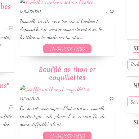
rbes
18/05/2020
…
POISSON - CRUSTACÉ ET FRUIT DE MER
Nouvelle recette avec (ou sans) Cookeo !
WEIGHTWATCHERS
…
Aujourd'hui je vous propose de cuisiner les
 aviez
lentilles à la mode cantonaise....
t
R
EN SAVOIR PLUS
Soufflé au thon et
coquillettes
ns"
N
GÂTEAUX
14/05/2020
…
GÂTEAUX ANNIVERSAIRE ENFANT
…
On se retrouve aujourd'hui avec un nouvelle
 fille.
recette type "vide placard" ou encore "fin de
S
c des
mois difficile" ah ah...
EN SAVOIR PLUS