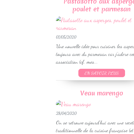
Pastasotto aux asperge
poulet et parmesan
01/05/2020
Une nouvelle idée pour cuisiner les asper
toujours avec du parmesan car j'adore ce
association (cf. mes...
EN SAVOIR PLUS
Veau marengo
28/04/2020
On se retrouve aujourd'hui avec une recet
traditionnelle de la cuisine française (et