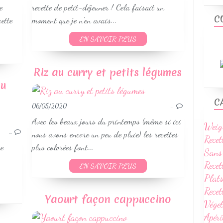
RECETTES AU COOKEO
e
recette de petit-déjeuner ! Cela faisait un
C
cette
moment que je n'en avais...
EN SAVOIR PLUS
Riz au curry et petits légumes
au
C
06/05/2020
…
VOLAILLES
Avec les beaux jours du printemps (même si ici
Weig
SANS GLUTEN
…
nous avons encore un peu de pluie) les recettes
Recet
WEIGHTWATCHERS
ne
plus colorées font...
Sans
RECETTES AU COOKEO
Recet
EN SAVOIR PLUS
Plats
Rece
Yaourt façon cappuccino
Vége
Apéri