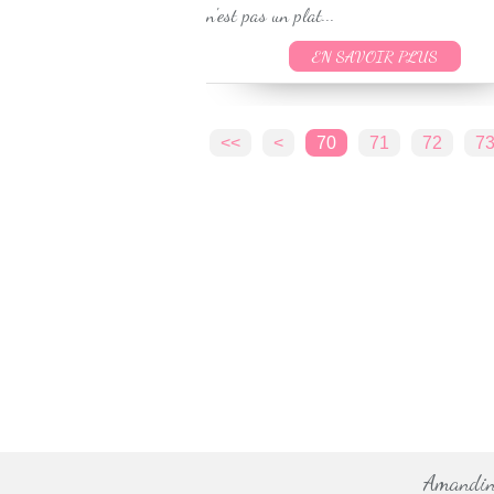
n'est pas un plat...
EN SAVOIR PLUS
10
20
30
40
50
60
<<
<
70
71
72
7
Amandine