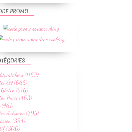
ODE PROMO
RIZ
ATÉGORIES
LÉGUMES & ACCOMPAGNEMENTS
SANS GLUTEN
htwatchers (1162)
WEIGHTWATCHERS
tes Été (665)
SAVEURS INDIENNES
 Gluten (576)
RECETTES AU COOKEO
tes Hiver (463)
RECETTES PRINTEMPS
 (461)
ttes Automne (395)
tarien (394)
tif (300)
MULTIDÉLICES