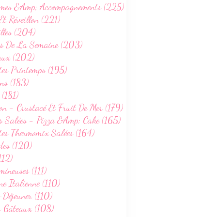
mes &Amp; Accompagnements (225)
RECETTES BOREALIA
Et Réveillon (221)
RTS & FROMAGES FRAIS
lles (204)
s De La Semaine (203)
aux (202)
tes Printemps (195)
ns (183)
 (181)
on - Crustacé Et Fruit De Mer (179)
s Salées - Pizza &Amp; Cake (165)
tes Thermomix Salées (164)
LÉGUMES & ACCOMPAGNEMENTS
des (120)
VÉGETARIEN
112)
SANS GLUTEN
ineuses (111)
WEIGHTWATCHERS
ne Italienne (110)
RECETTES PRINTEMPS
-Déjeuner (110)
s Gâteaux (108)