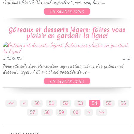
c'est possible 😉 Un seul ingrédient pour remplacer...
EN SAVOIR PLUS
Gâteaux et desserts légers: faites vous
plaisir en gardant la ligne!
13/01/2022
…
Nouvelle sélection de recettes aujourd'hui autour des gâteaux et
desserts légers ! Et oui il est possible de se...
EN SAVOIR PLUS
<<
<
10
20
30
40
50
51
52
53
54
55
56
57
58
59
60
70
80
90
100
>
>>