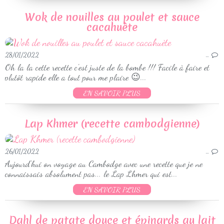
Wok de nouilles au poulet et sauce
cacahuète
28/01/2022
…
Oh la la cette recette c'est juste de la bombe !!! Facile à faire et
plutôt rapide elle a tout pour me plaire 😉...
EN SAVOIR PLUS
Lap Khmer (recette cambodgienne)
26/01/2022
…
Aujourd'hui on voyage au Cambodge avec une recette que je ne
connaissais absolument pas... le Lap Lhmer qui est...
EN SAVOIR PLUS
Dahl de patate douce et épinards au lait