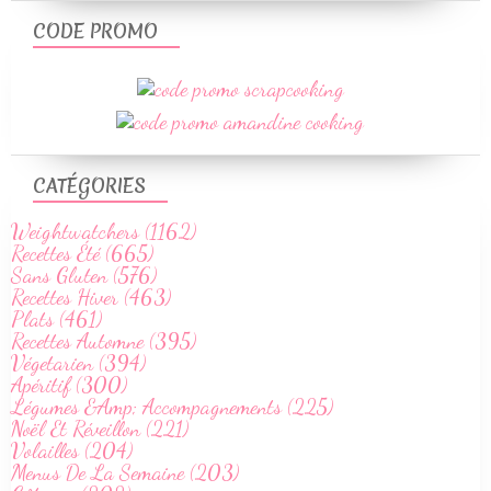
CODE PROMO
CATÉGORIES
Weightwatchers (1162)
Recettes Été (665)
Sans Gluten (576)
Recettes Hiver (463)
Plats (461)
Recettes Automne (395)
Végetarien (394)
Apéritif (300)
Légumes &Amp; Accompagnements (225)
Noël Et Réveillon (221)
Volailles (204)
Menus De La Semaine (203)