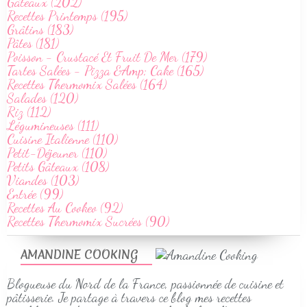
Gâteaux (202)
Recettes Printemps (195)
Grâtins (183)
Pâtes (181)
Poisson - Crustacé Et Fruit De Mer (179)
Tartes Salées - Pizza &Amp; Cake (165)
Recettes Thermomix Salées (164)
Salades (120)
Riz (112)
Légumineuses (111)
Cuisine Italienne (110)
Petit-Déjeuner (110)
Petits Gâteaux (108)
Viandes (103)
Entrée (99)
Recettes Au Cookeo (92)
Recettes Thermomix Sucrées (90)
AMANDINE COOKING
Blogueuse du Nord de la France, passionnée de cuisine et
pâtisserie. Je partage à travers ce blog mes recettes