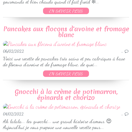
gourmands et bien chauds quand il fait froid ❄️...
EN SAVOIR PLUS
Pancakes aux flocons d'avoine et fromage
blanc
06/02/2022
…
Voici une recette de pancakes très sains et peu caloriques à base
de flocons d'avoine et de fromage blanc, de quoi...
EN SAVOIR PLUS
Gnocchi à la crème de potimarron,
épinards et chorizo
04/02/2022
…
Ah lalala... les gnocchi... une grand histoire d'amour 😍
Aujourd'hui je vous propose une nouvelle recette pour...