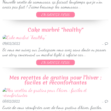
Nouvelle recette de samoussas, ça faisait longtemps que je n’en
avais pas fait ! J’aime beaucoup les samoussas...
EN SAVOIR PLUS
Cake marbré "healthy"
09/02/2022
…
Si vous me suivez sur Instagram vous avez sans doute vu passer
une story concernant un marbré light à refaire car...
EN SAVOIR PLUS
Mes recettes de gratins pour l’hiver :
faciles et réconfortantes
07/02/2022
…
Envie de vous réconforter avec de bons gratins d’hiver, faciles,