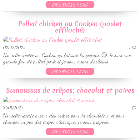
EN SAVOIR PLUS
Pulled chicken au Cookeo (poulet
effiloché)
02/02/2022
…
Nouvelle recette au Cookeo, ça faisait longtemps 😉 Je suis une
grande fan de pulled pork et je vous avais d'ailleurs...
EN SAVOIR PLUS
Samoussas de crêpes: chocolat et poires
31/01/2022
…
Nouvelle recette autour des crêpes pour la chandeleur, et pour
changer un peu des crêpes classiques je vous propose...
EN SAVOIR PLUS