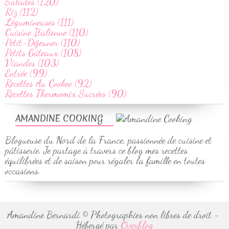
Salades (120)
Riz (112)
Légumineuses (111)
Cuisine Italienne (110)
Petit-Déjeuner (110)
Petits Gâteaux (108)
Viandes (103)
Entrée (99)
Recettes Au Cookeo (92)
Recettes Thermomix Sucrées (90)
AMANDINE COOKING
Blogueuse du Nord de la France, passionnée de cuisine et
pâtisserie. Je partage à travers ce blog mes recettes
équilibrées et de saison pour régaler la famille en toutes
occasions.
Amandine Bernardi © Photographies non libres de droit -
Hébergé par
Overblog