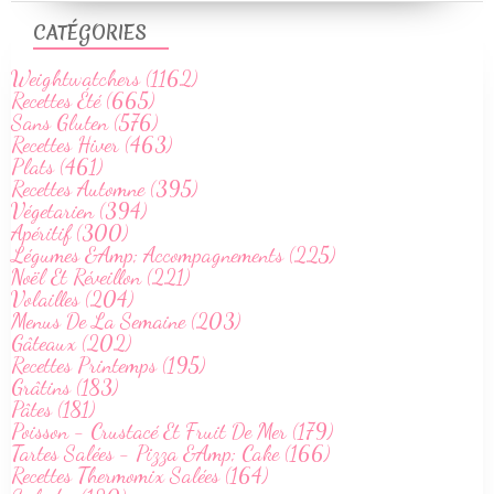
CATÉGORIES
Weightwatchers (1162)
Recettes Été (665)
Sans Gluten (576)
Recettes Hiver (463)
Plats (461)
Recettes Automne (395)
Végetarien (394)
Apéritif (300)
Légumes &Amp; Accompagnements (225)
Noël Et Réveillon (221)
Volailles (204)
Menus De La Semaine (203)
Gâteaux (202)
Recettes Printemps (195)
Grâtins (183)
Pâtes (181)
Poisson - Crustacé Et Fruit De Mer (179)
Tartes Salées - Pizza &Amp; Cake (166)
Recettes Thermomix Salées (164)