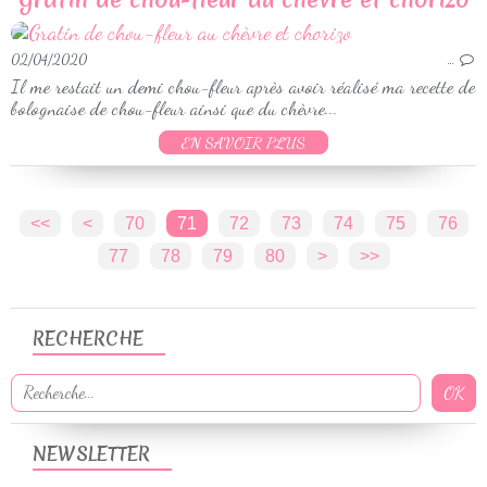
02/04/2020
…
Il me restait un demi chou-fleur après avoir réalisé ma recette de
bolognaise de chou-fleur ainsi que du chèvre...
EN SAVOIR PLUS
<<
<
10
20
30
40
50
60
70
71
72
73
74
75
76
77
78
79
80
90
100
>
>>
RECHERCHE
NEWSLETTER