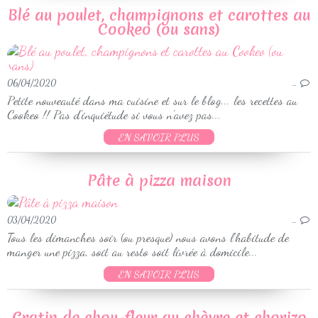
Blé au poulet, champignons et carottes au
Cookeo (ou sans)
06/04/2020
…
Petite nouveauté dans ma cuisine et sur le blog... les recettes au
Cookeo !! Pas d'inquiétude si vous n'avez pas...
EN SAVOIR PLUS
Pâte à pizza maison
03/04/2020
…
Tous les dimanches soir (ou presque) nous avons l'habitude de
manger une pizza, soit au resto soit livrée à domicile...
EN SAVOIR PLUS
Gratin de chou-fleur au chèvre et chorizo