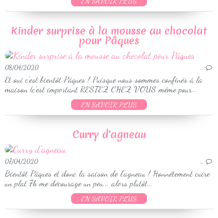
EN SAVOIR PLUS
Kinder surprise à la mousse au chocolat
pour Pâques
08/04/2020
…
Et oui c'est bientôt Pâques ! Puisque nous sommes confinés à la
maison (c'est important RESTEZ CHEZ VOUS même pour...
EN SAVOIR PLUS
Curry d'agneau
07/04/2020
…
Bientôt Pâques et donc la saison de l'agneau ! Honnêtement cuire
un plat 7h me décourage un peu... alors plutôt...
EN SAVOIR PLUS