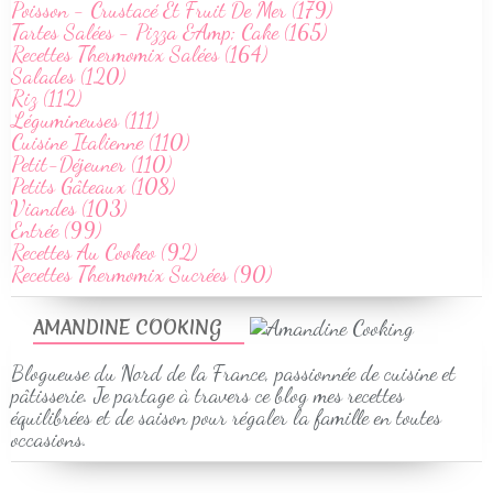
Poisson - Crustacé Et Fruit De Mer (179)
Tartes Salées - Pizza &Amp; Cake (165)
Recettes Thermomix Salées (164)
Salades (120)
Riz (112)
Légumineuses (111)
Cuisine Italienne (110)
Petit-Déjeuner (110)
Petits Gâteaux (108)
Viandes (103)
Entrée (99)
Recettes Au Cookeo (92)
Recettes Thermomix Sucrées (90)
AMANDINE COOKING
Blogueuse du Nord de la France, passionnée de cuisine et
pâtisserie. Je partage à travers ce blog mes recettes
équilibrées et de saison pour régaler la famille en toutes
occasions.