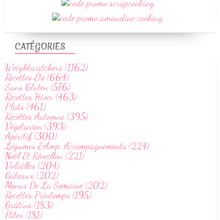
CATÉGORIES
Weightwatchers (1162)
Recettes Été (664)
Sans Gluten (576)
Recettes Hiver (463)
Plats (461)
Recettes Automne (395)
Végetarien (393)
Apéritif (300)
Légumes &Amp; Accompagnements (224)
Noël Et Réveillon (221)
Volailles (204)
Gâteaux (202)
Menus De La Semaine (202)
Recettes Printemps (195)
Grâtins (183)
Pâtes (181)