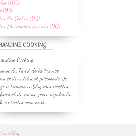
des (103)
e (99)
tes Au Cookeo (92)
ttes Thermomix Sucrées (90)
MANDINE COOKING
euse du Nord de la France,
onnée de cuisine et pâtisserie. Je
ge à travers ce blog mes recettes
ibrées et de saison pour régaler la
le en toutes occasions.
r
Overblog