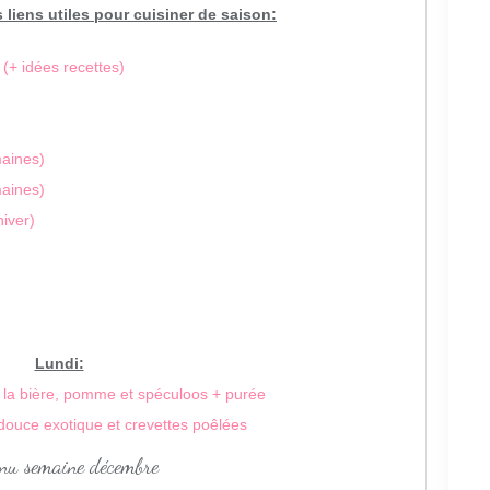
 liens utiles pour cuisiner de saison:
(+ idées recettes)
aines)
aines)
iver)
Lundi:
 la bière, pomme et spéculoos + purée
douce exotique et crevettes poêlées