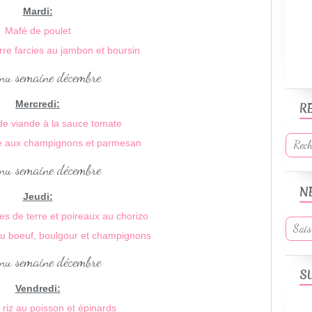
Mardi:
Mafé de poulet
re farcies au jambon et boursin
Mercredi:
R
de viande à la sauce tomate
 aux champignons et parmesan
N
Jeudi:
s de terre et poireaux au chorizo
 au boeuf, boulgour et champignons
S
Vendredi:
 riz au poisson et épinards