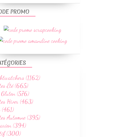
ODE PROMO
ATÉGORIES
htwatchers (1162)
tes Été (665)
 Gluten (576)
tes Hiver (463)
 (461)
ttes Automne (395)
tarien (394)
tif (300)