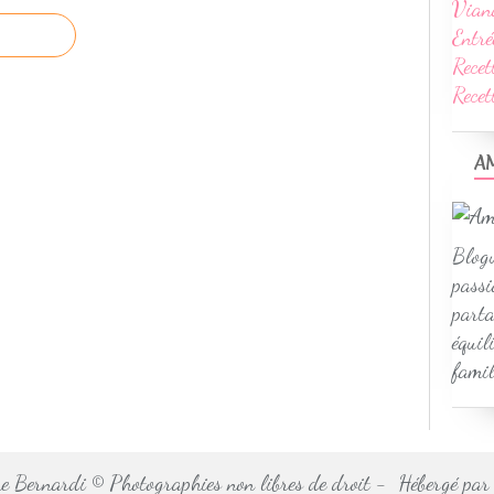
Vian
Entré
Recet
Rece
A
Blogu
passi
parta
équil
famil
 Bernardi © Photographies non libres de droit - Hébergé pa