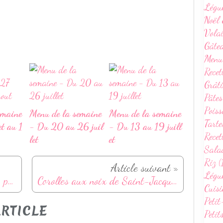
Légu
Noël 
Volai
Gâte
Menu
Recet
Grâti
Pâtes
Poiss
emaine
Menu de la semaine
Menu de la semaine
Tarte
et au 1
- Du 20 au 26 juil
- Du 13 au 19 juill
Recet
let
et
Sala
Riz (
Article suivant »
Légum
Bûche glacée à la noix de coco, passion et mangue
Corolles aux noix de Saint-Jacques et fondue de poireaux
Cuisi
Petit
RTICLE
Petit