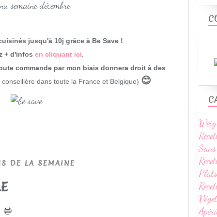
C
uisinés jusqu'à 10j grâce à Be Save !
 + d'infos
en cliquant ici
.
 toute commande par mon biais donnera droit à des
😊
e conseillère dans toute la France et Belgique)
C
Weig
Recet
Sans
Recet
S DE LA SEMAINE
Plats
LE
Rece
Vége
Apéri