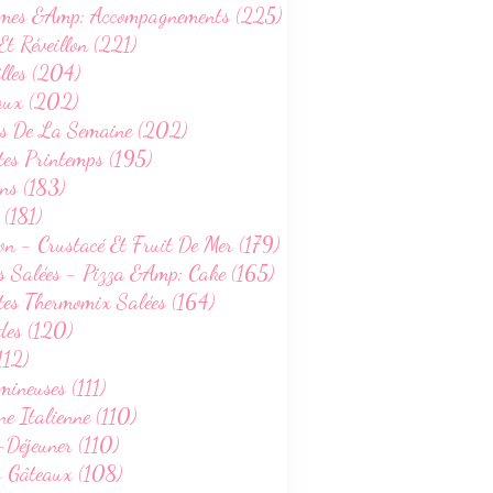
mes &Amp; Accompagnements (225)
Et Réveillon (221)
lles (204)
aux (202)
s De La Semaine (202)
tes Printemps (195)
ns (183)
 (181)
on - Crustacé Et Fruit De Mer (179)
s Salées - Pizza &Amp; Cake (165)
tes Thermomix Salées (164)
des (120)
112)
ineuses (111)
ne Italienne (110)
-Déjeuner (110)
s Gâteaux (108)