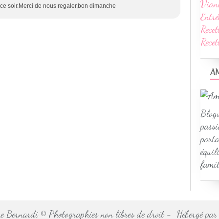
Vian
r ce soir.Merci de nous regaler,bon dimanche
Entré
Recet
Rece
A
Blogu
passi
parta
équil
famil
 Bernardi © Photographies non libres de droit - Hébergé pa