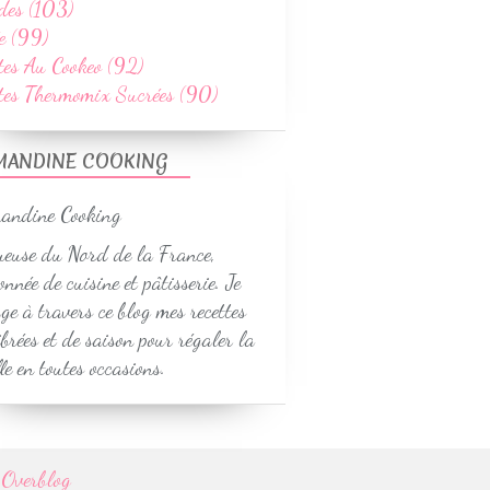
des (103)
e (99)
tes Au Cookeo (92)
ttes Thermomix Sucrées (90)
MANDINE COOKING
euse du Nord de la France,
onnée de cuisine et pâtisserie. Je
ge à travers ce blog mes recettes
ibrées et de saison pour régaler la
le en toutes occasions.
r
Overblog