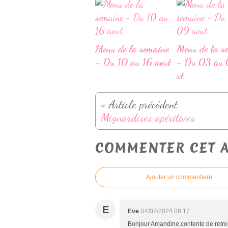
Menu de la semaine
Menu de la s
- Du 10 au 16 aout
- Du 03 au 
ut
« Article précédent
Mignardises apéritives
COMMENTER CET A
Ajouter un commentaire
E
Eve
04/02/2024 08:17
Bonjour Amandine,contente de retrou