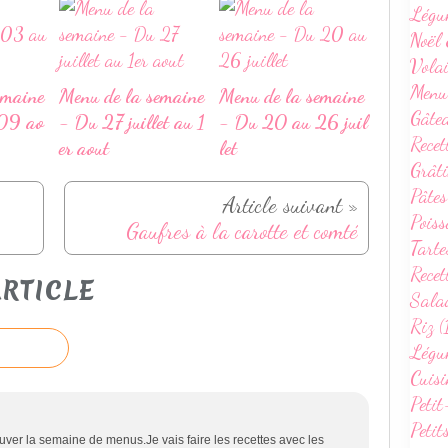
Légu
Noël 
Volai
Menu
emaine
Menu de la semaine
Menu de la semaine
Gâte
09 ao
- Du 27 juillet au 1
- Du 20 au 26 juil
Recet
er aout
let
Grâti
Pâtes
Article suivant »
Poiss
Gaufres à la carotte et comté
Tarte
Recet
RTICLE
Sala
Riz (
Légum
Cuisi
Petit
Petit
ver la semaine de menus.Je vais faire les recettes avec les