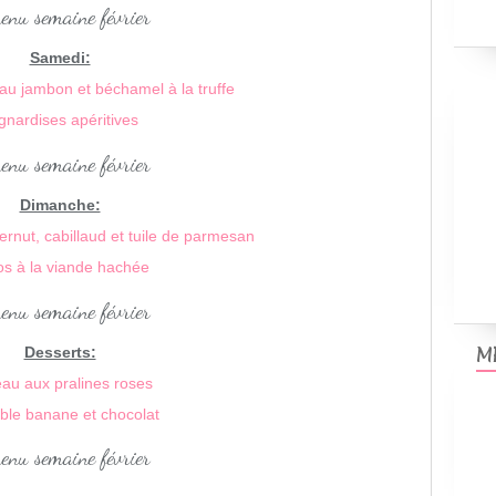
Samedi:
au jambon et béchamel à la truffe
gnardises apéritives
Dimanche:
rnut, cabillaud et tuile de parmesan
os à la viande hachée
M
Desserts:
au aux pralines roses
le banane et chocolat