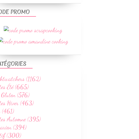
ODE PROMO
ATÉGORIES
htwatchers (1162)
tes Été (665)
 Gluten (576)
tes Hiver (463)
 (461)
ttes Automne (395)
tarien (394)
tif (300)