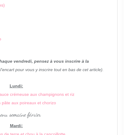
es)
o
haque vendredi, pensez à vous inscrire à la
l'encart pour vous y inscrire tout en bas de cet article).
Lundi:
 sauce crémeuse aux champignons et riz
 pâte aux poireaux et chorizo
Mardi:
de terre et chou à la cancoillotte