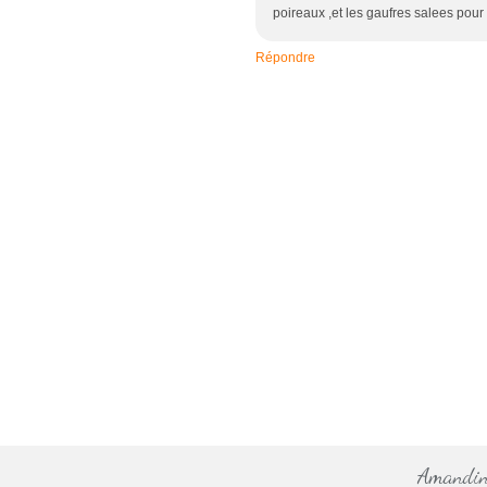
poireaux ,et les gaufres salees pou
Répondre
Amandine