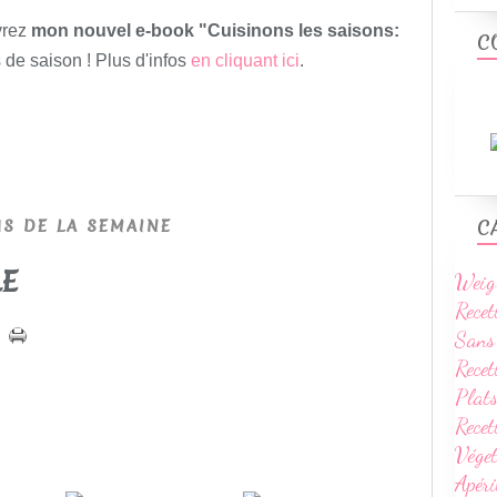
vrez
mon nouvel e-book "Cuisinons les saisons:
C
 de saison ! Plus d'infos
en cliquant ici
.
C
S DE LA SEMAINE
LE
Weig
Recet
Sans
Recet
Plats
Rece
Vége
Apéri