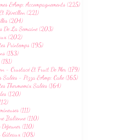
mes &Amp; Accompagnements (225)
Et Réveillon (221)
lles (204)
s De La Semaine (203)
aux (202)
tes Printemps (195)
ns (183)
 (181)
on - Crustacé Et Fruit De Mer (179)
s Salées - Pizza &Amp; Cake (165)
tes Thermomix Salées (164)
des (120)
112)
ineuses (111)
ne Italienne (110)
-Déjeuner (110)
s Gâteaux (108)